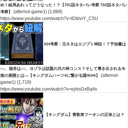
め！結局あれってどうなった！？【701話ネタバレ考察 702話ネタバレ
(afternol-game1)
(1,868)
考察】
https://www.youtube.com/watch?v=IDblviY_C5U
KH考察：元ネタはエジプト神話！？予知書は
○○、箱舟は○○、ヨゾラは話題の月の神コンス？そして導き出される今
(afternol-
後の展開とは―【キングダムハーツ4に繋がる謎/KH4】
game1)
(1,719)
https://www.youtube.com/watch?v=ejrksDxBq4s
【キングダム】青歌将フーオンの正体とは？