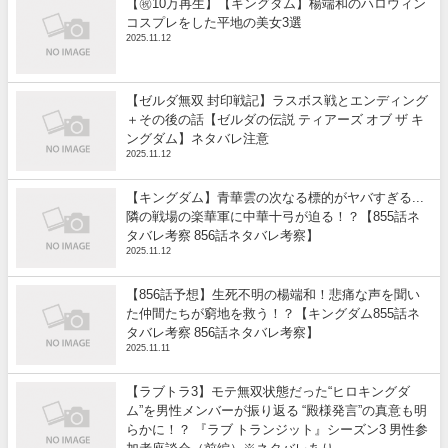
【㊗️10万再生】【キングダム】楊端和のハロウィン
コスプレをした平地の美女3選
2025.11.12
【ゼルダ無双 封印戦記】ラスボス戦とエンディング
＋その後の話【ゼルダの伝説 ティアーズ オブ ザ キ
ングダム】ネタバレ注意
2025.11.12
【キングダム】青華雲の次なる標的がヤバすぎる...
隣の戦場の楽華軍に中華十弓が迫る！？【855話ネ
タバレ考察 856話ネタバレ考察】
2025.11.12
【856話予想】生死不明の楊端和！悲痛な声を聞い
た仲間たちが窮地を救う！？【キングダム855話ネ
タバレ考察 856話ネタバレ考察】
2025.11.11
【ラブトラ3】モテ無双状態だった“ヒロキングダ
ム”を男性メンバーが振り返る “殿様発言”の真意も明
らかに！？ 『ラブ トランジット』シーズン3 男性参