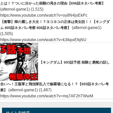
とは！？ついに分かった桓騎の渇きの理由【696話ネタバレ考察】
(afternol-game1)
(1,515)
https://www.youtube.com/watch?v=oy8N4joEkPc
【衝撃】韓の麗しき大女！？ヨコヨコの正体は美女説！！【キングダ
(afternol-game1)
ム 805話ネタバレ考察 806話ネタバレ考察】
(1,505)
https://www.youtube.com/watch?v=k3ikpxEfqNU
【キングダム】693話予想 桓騎と扈輒の話し
合いへ！王翦軍と飛信隊乱入で修羅場になる！？【693話ネタバレ考
(afternol-game1)
(1,487)
察】
https://www.youtube.com/watch?v=mq7AF2hTWwM
サイト内検索