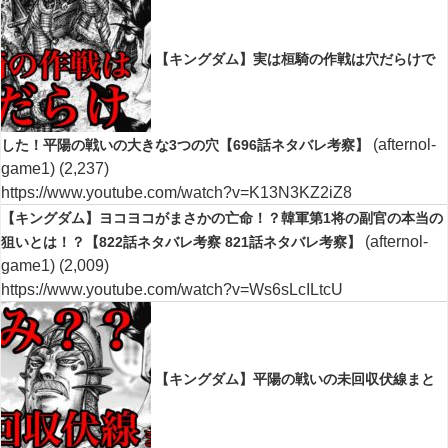
【キングダム】実は桓騎の作戦は穴だらけで
(afternol-
した！平陽の戦いの大きな3つの穴【696話ネタバレ考察】
game1)
(2,237)
https://www.youtube.com/watch?v=K13N3KZ2iZ8
【キングダム】ヨコヨコがまさかの亡命！？韓軍第1将の副官の本当の
(afternol-
狙いとは！？【822話ネタバレ考察 821話ネタバレ考察】
game1)
(2,009)
https://www.youtube.com/watch?v=Ws6sLcILtcU
【キングダム】平陽の戦いの未回収伏線まと