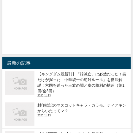
最新の記事
【キングダム最新刊】「韓滅亡」は必然だった！秦
だけが握った「中華統一の絶対ルール」を徹底解
説！六国を縛った王族の闇と秦の勝利の構造（第1
回/全3回）
2025.11.13
封印戦記のマスコットキャラ・カラモ。ティアキン
からいたってマ？
2025.11.13