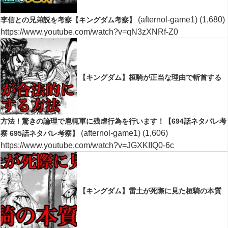
(afternol-game1)
(1,680)
李信との兄弟説を考察【キングダム考察】
https://www.youtube.com/watch?v=qN3zXNRf-Z0
【キングダム】桓騎が正当な理由で斬首する
方法！驚きの論理で扈輒軍に残虐行為を行います！【694話ネタバレ考
(afternol-game1)
(1,606)
察 695話ネタバレ考察】
https://www.youtube.com/watch?v=JGXKIIQ0-6c
【キングダム】雷土が死際に見た桓騎の本質