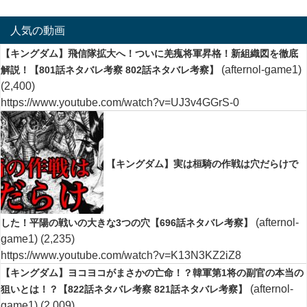
人気の動画
【キングダム】飛信隊拡大へ！ついに羌瘣将軍昇格！新組織図を徹底
(afternol-game1)
解説！【801話ネタバレ考察 802話ネタバレ考察】
(2,400)
https://www.youtube.com/watch?v=UJ3v4GGrS-0
【キングダム】実は桓騎の作戦は穴だらけで
(afternol-
した！平陽の戦いの大きな3つの穴【696話ネタバレ考察】
game1)
(2,235)
https://www.youtube.com/watch?v=K13N3KZ2iZ8
【キングダム】ヨコヨコがまさかの亡命！？韓軍第1将の副官の本当の
(afternol-
狙いとは！？【822話ネタバレ考察 821話ネタバレ考察】
game1)
(2,009)