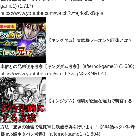
game1)
(1,717)
https://www.youtube.com/watch?v=ejrksDxBq4s
【キングダム】青歌将フーオンの正体とは？
(afternol-game1)
(1,680)
李信との兄弟説を考察【キングダム考察】
https://www.youtube.com/watch?v=qN3zXNRf-Z0
【キングダム】桓騎が正当な理由で斬首する
方法！驚きの論理で扈輒軍に残虐行為を行います！【694話ネタバレ考
(afternol-game1)
(1,604)
察 695話ネタバレ考察】