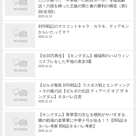
だけが握った「中華統一の絶対ルール」を徹底解
説！六国を縛った王族の闇と秦の勝利の構造（第1
回/全3回）
2025.11.13
封印戦記のマスコットキャラ・カラモ。ティアキン
からいたってマ？
2025.11.13
【㊗️10万再生】【キングダム】楊端和のハロウィン
コスプレをした平地の美女3選
2025.11.12
【ゼルダ無双 封印戦記】ラスボス戦とエンディング
＋その後の話【ゼルダの伝説 ティアーズ オブ ザ キ
ングダム】ネタバレ注意
2025.11.12
【キングダム】青華雲の次なる標的がヤバすぎる...
隣の戦場の楽華軍に中華十弓が迫る！？【855話ネ
タバレ考察 856話ネタバレ考察】
2025.11.12