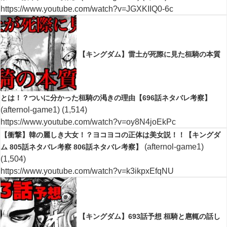
https://www.youtube.com/watch?v=JGXKIIQ0-6c
【キングダム】雷土が死際に見た桓騎の本質
とは！？ついに分かった桓騎の渇きの理由【696話ネタバレ考察】
(afternol-game1)
(1,514)
https://www.youtube.com/watch?v=oy8N4joEkPc
【衝撃】韓の麗しき大女！？ヨコヨコの正体は美女説！！【キングダ
(afternol-game1)
ム 805話ネタバレ考察 806話ネタバレ考察】
(1,504)
https://www.youtube.com/watch?v=k3ikpxEfqNU
【キングダム】693話予想 桓騎と扈輒の話し