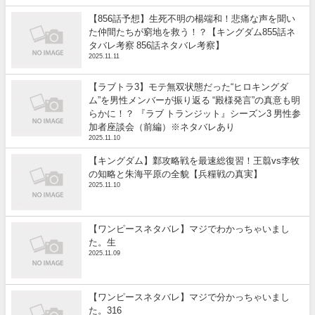
【856話予想】生死不明の楊端和！悲痛な声を聞い
た仲間たちが窮地を救う！？【キングダム855話ネ
タバレ考察 856話ネタバレ考察】
2025.11.11
【ラブトラ3】モテ無双状態だった“ヒロキングダ
ム”を男性メンバーが振り返る “殿様発言”の真意も明
らかに！？ 『ラブ トランジット』シーズン3 男性参
加者座談会（前編）※ネタバレあり
2025.11.10
【キングダム】鄴攻略戦を最速総復習！王翦vs李牧
の知略と朱海平原の全貌【兵糧戦の真実】
2025.11.10
【ワンピースネタバレ】マジでわかっちゃいまし
た。生
2025.11.09
【ワンピースネタバレ】マジで分かっちゃいまし
た。316