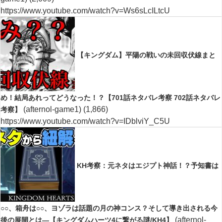
https://www.youtube.com/watch?v=Ws6sLcILtcU
【キングダム】平陽の戦いの未回収伏線まと
め！結局あれってどうなった！？【701話ネタバレ考察 702話ネタバレ
(afternol-game1)
(1,866)
考察】
https://www.youtube.com/watch?v=IDblviY_C5U
KH考察：元ネタはエジプト神話！？予知書は
○○、箱舟は○○、ヨゾラは話題の月の神コンス？そして導き出される今
(afternol-
後の展開とは―【キングダムハーツ4に繋がる謎/KH4】