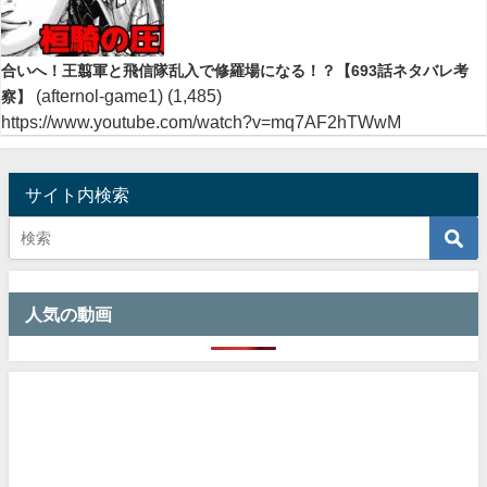
合いへ！王翦軍と飛信隊乱入で修羅場になる！？【693話ネタバレ考
(afternol-game1)
(1,485)
察】
https://www.youtube.com/watch?v=mq7AF2hTWwM
サイト内検索
人気の動画