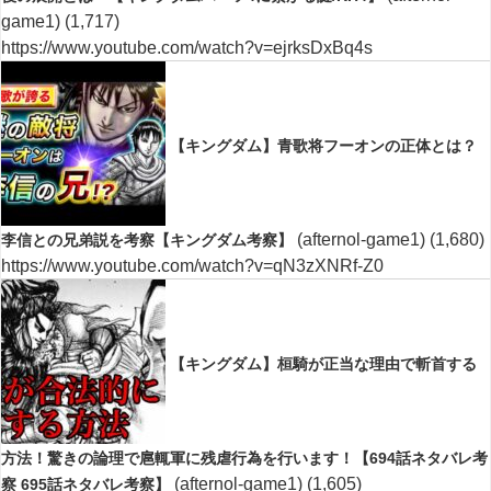
game1)
(1,717)
https://www.youtube.com/watch?v=ejrksDxBq4s
【キングダム】青歌将フーオンの正体とは？
(afternol-game1)
(1,680)
李信との兄弟説を考察【キングダム考察】
https://www.youtube.com/watch?v=qN3zXNRf-Z0
【キングダム】桓騎が正当な理由で斬首する
方法！驚きの論理で扈輒軍に残虐行為を行います！【694話ネタバレ考
(afternol-game1)
(1,605)
察 695話ネタバレ考察】