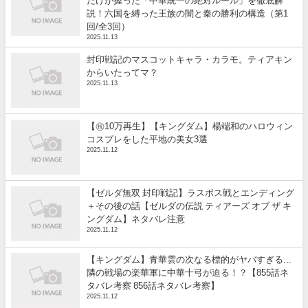
だけが握った「中華統一の絶対ルール」を徹底解
説！六国を縛った王族の闇と秦の勝利の構造（第1
回/全3回）
2025.11.13
封印戦記のマスコットキャラ・カラモ。ティアキン
からいたってマ？
2025.11.13
【㊗️10万再生】【キングダム】楊端和のハロウィン
コスプレをした平地の美女3選
2025.11.12
【ゼルダ無双 封印戦記】ラスボス戦とエンディング
＋その後の話【ゼルダの伝説 ティアーズ オブ ザ キ
ングダム】ネタバレ注意
2025.11.12
【キングダム】青華雲の次なる標的がヤバすぎる...
隣の戦場の楽華軍に中華十弓が迫る！？【855話ネ
タバレ考察 856話ネタバレ考察】
2025.11.12