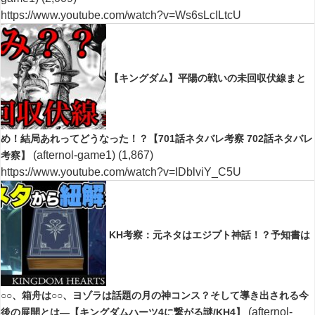
https://www.youtube.com/watch?v=Ws6sLcILtcU
【キングダム】平陽の戦いの未回収伏線まと
め！結局あれってどうなった！？【701話ネタバレ考察 702話ネタバレ
(afternol-game1)
(1,867)
考察】
https://www.youtube.com/watch?v=IDblviY_C5U
KH考察：元ネタはエジプト神話！？予知書は
○○、箱舟は○○、ヨゾラは話題の月の神コンス？そして導き出される今
(afternol-
後の展開とは―【キングダムハーツ4に繋がる謎/KH4】