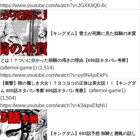
https://www.youtube.com/watch?v=JGXKIIQ0-6c
【キングダム】雷土が死際に見た桓騎の本質
とは！？ついに分かった桓騎の渇きの理由【696話ネタバレ考察】
(afternol-game1)
(1,514)
https://www.youtube.com/watch?v=oy8N4joEkPc
【衝撃】韓の麗しき大女！？ヨコヨコの正体は美女説！！【キングダ
(afternol-game1)
ム 805話ネタバレ考察 806話ネタバレ考察】
(1,504)
https://www.youtube.com/watch?v=k3ikpxEfqNU
【キングダム】693話予想 桓騎と扈輒の話し