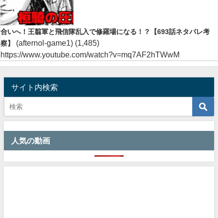
合いへ！王翦軍と飛信隊乱入で修羅場になる！？【693話ネタバレ考
(afternol-game1)
(1,485)
察】
https://www.youtube.com/watch?v=mq7AF2hTWwM
サイト内検索
人気の動画