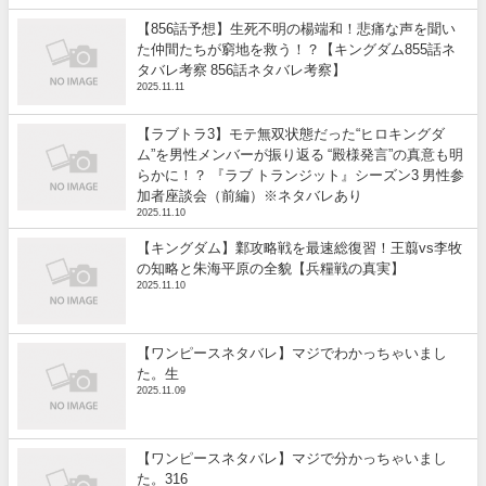
【856話予想】生死不明の楊端和！悲痛な声を聞い
た仲間たちが窮地を救う！？【キングダム855話ネ
タバレ考察 856話ネタバレ考察】
2025.11.11
【ラブトラ3】モテ無双状態だった“ヒロキングダ
ム”を男性メンバーが振り返る “殿様発言”の真意も明
らかに！？ 『ラブ トランジット』シーズン3 男性参
加者座談会（前編）※ネタバレあり
2025.11.10
【キングダム】鄴攻略戦を最速総復習！王翦vs李牧
の知略と朱海平原の全貌【兵糧戦の真実】
2025.11.10
【ワンピースネタバレ】マジでわかっちゃいまし
た。生
2025.11.09
【ワンピースネタバレ】マジで分かっちゃいまし
た。316