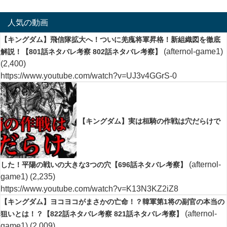
人気の動画
【キングダム】飛信隊拡大へ！ついに羌瘣将軍昇格！新組織図を徹底
(afternol-game1)
解説！【801話ネタバレ考察 802話ネタバレ考察】
(2,400)
https://www.youtube.com/watch?v=UJ3v4GGrS-0
【キングダム】実は桓騎の作戦は穴だらけで
(afternol-
した！平陽の戦いの大きな3つの穴【696話ネタバレ考察】
game1)
(2,235)
https://www.youtube.com/watch?v=K13N3KZ2iZ8
【キングダム】ヨコヨコがまさかの亡命！？韓軍第1将の副官の本当の
(afternol-
狙いとは！？【822話ネタバレ考察 821話ネタバレ考察】
game1)
(2,009)