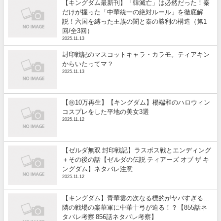
【キングダム最新刊】「韓滅亡」は必然だった！秦
だけが握った「中華統一の絶対ルール」を徹底解
説！六国を縛った王族の闇と秦の勝利の構造（第1
回/全3回）
2025.11.13
封印戦記のマスコットキャラ・カラモ。ティアキン
からいたってマ？
2025.11.13
【㊗️10万再生】【キングダム】楊端和のハロウィン
コスプレをした平地の美女3選
2025.11.12
【ゼルダ無双 封印戦記】ラスボス戦とエンディング
＋その後の話【ゼルダの伝説 ティアーズ オブ ザ キ
ングダム】ネタバレ注意
2025.11.12
【キングダム】青華雲の次なる標的がヤバすぎる...
隣の戦場の楽華軍に中華十弓が迫る！？【855話ネ
タバレ考察 856話ネタバレ考察】