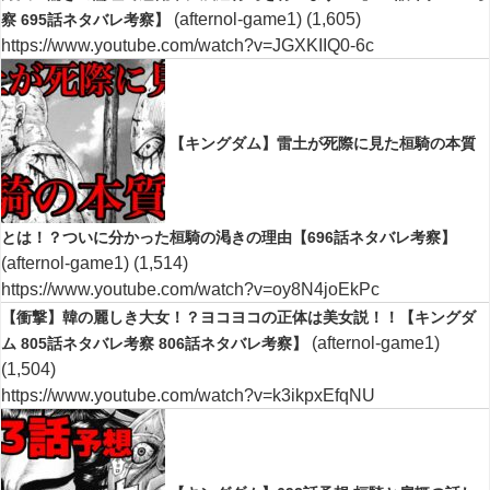
(afternol-game1)
(1,605)
察 695話ネタバレ考察】
https://www.youtube.com/watch?v=JGXKIIQ0-6c
【キングダム】雷土が死際に見た桓騎の本質
とは！？ついに分かった桓騎の渇きの理由【696話ネタバレ考察】
(afternol-game1)
(1,514)
https://www.youtube.com/watch?v=oy8N4joEkPc
【衝撃】韓の麗しき大女！？ヨコヨコの正体は美女説！！【キングダ
(afternol-game1)
ム 805話ネタバレ考察 806話ネタバレ考察】
(1,504)
https://www.youtube.com/watch?v=k3ikpxEfqNU