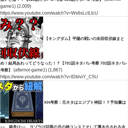
game1)
(2,009)
https://www.youtube.com/watch?v=Ws6sLcILtcU
【キングダム】平陽の戦いの未回収伏線まと
め！結局あれってどうなった！？【701話ネタバレ考察 702話ネタバレ
(afternol-game1)
(1,867)
考察】
https://www.youtube.com/watch?v=IDblviY_C5U
KH考察：元ネタはエジプト神話！？予知書は
○○、箱舟は○○、ヨゾラは話題の月の神コンス？そして導き出される今