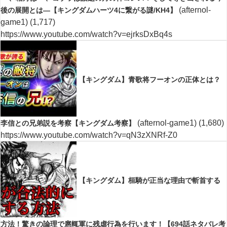
(afternol-
後の展開とは―【キングダムハーツ4に繋がる謎/KH4】
game1)
(1,717)
https://www.youtube.com/watch?v=ejrksDxBq4s
【キングダム】青歌将フーオンの正体とは？
(afternol-game1)
(1,680)
李信との兄弟説を考察【キングダム考察】
https://www.youtube.com/watch?v=qN3zXNRf-Z0
【キングダム】桓騎が正当な理由で斬首する
方法！驚きの論理で扈輒軍に残虐行為を行います！【694話ネタバレ考