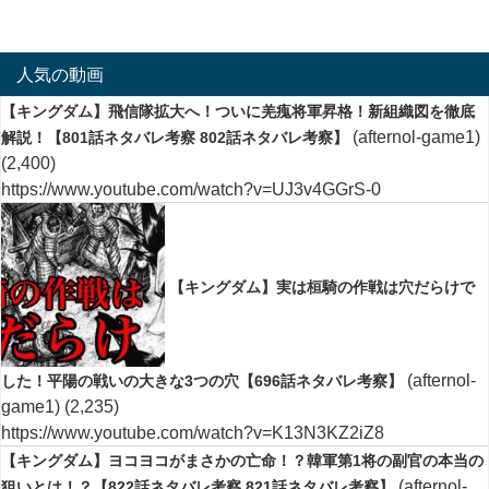
人気の動画
【キングダム】飛信隊拡大へ！ついに羌瘣将軍昇格！新組織図を徹底
(afternol-game1)
解説！【801話ネタバレ考察 802話ネタバレ考察】
(2,400)
https://www.youtube.com/watch?v=UJ3v4GGrS-0
【キングダム】実は桓騎の作戦は穴だらけで
(afternol-
した！平陽の戦いの大きな3つの穴【696話ネタバレ考察】
game1)
(2,235)
https://www.youtube.com/watch?v=K13N3KZ2iZ8
【キングダム】ヨコヨコがまさかの亡命！？韓軍第1将の副官の本当の
(afternol-
狙いとは！？【822話ネタバレ考察 821話ネタバレ考察】