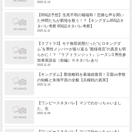
2025.11.12
【856話予想】生死不明の楊端和！悲痛な声を聞い
た仲間たちが窮地を救う！？【キングダム855話ネ
タバレ考察 856話ネタバレ考察】
2025.11.11
【ラブトラ3】モテ無双状態だった“ヒロキングダ
ム”を男性メンバーが振り返る “殿様発言”の真意も明
らかに！？ 『ラブ トランジット』シーズン3 男性参
加者座談会（前編）※ネタバレあり
2025.11.10
【キングダム】鄴攻略戦を最速総復習！王翦vs李牧
の知略と朱海平原の全貌【兵糧戦の真実】
2025.11.10
【ワンピースネタバレ】マジでわかっちゃいまし
た。生
2025.11.09
【ワンピースネタバレ】マジで分かっちゃいまし