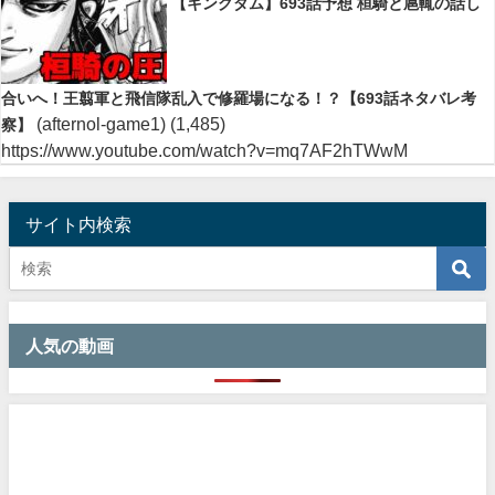
【キングダム】693話予想 桓騎と扈輒の話し
合いへ！王翦軍と飛信隊乱入で修羅場になる！？【693話ネタバレ考
(afternol-game1)
(1,485)
察】
https://www.youtube.com/watch?v=mq7AF2hTWwM
サイト内検索
人気の動画