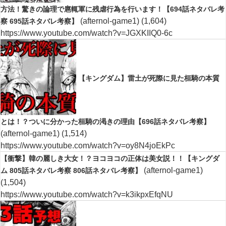
方法！驚きの論理で扈輒軍に残虐行為を行います！【694話ネタバレ考
(afternol-game1)
(1,604)
察 695話ネタバレ考察】
https://www.youtube.com/watch?v=JGXKIIQ0-6c
【キングダム】雷土が死際に見た桓騎の本質
とは！？ついに分かった桓騎の渇きの理由【696話ネタバレ考察】
(afternol-game1)
(1,514)
https://www.youtube.com/watch?v=oy8N4joEkPc
【衝撃】韓の麗しき大女！？ヨコヨコの正体は美女説！！【キングダ
(afternol-game1)
ム 805話ネタバレ考察 806話ネタバレ考察】
(1,504)
https://www.youtube.com/watch?v=k3ikpxEfqNU