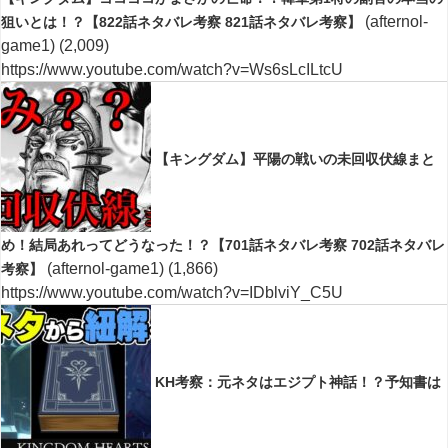
(afternol-
狙いとは！？【822話ネタバレ考察 821話ネタバレ考察】
game1)
(2,009)
https://www.youtube.com/watch?v=Ws6sLcILtcU
【キングダム】平陽の戦いの未回収伏線まと
め！結局あれってどうなった！？【701話ネタバレ考察 702話ネタバレ
(afternol-game1)
(1,866)
考察】
https://www.youtube.com/watch?v=IDblviY_C5U
KH考察：元ネタはエジプト神話！？予知書は