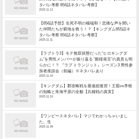
タバレ考察 856話ネタバレ考察】
2025.11.12
【856話予想】生死不明の楊端和！悲痛な声を聞い
た仲間たちが窮地を救う！？【キングダム855話ネ
タバレ考察 856話ネタバレ考察】
2025.11.11
【ラブトラ3】モテ無双状態だった“ヒロキングダ
ム”を男性メンバーが振り返る “殿様発言”の真意も明
らかに！？ 『ラブ トランジット』シーズン3 男性参
加者座談会（前編）※ネタバレあり
2025.11.10
【キングダム】鄴攻略戦を最速総復習！王翦vs李牧
の知略と朱海平原の全貌【兵糧戦の真実】
2025.11.10
【ワンピースネタバレ】マジでわかっちゃいまし
た。生
2025.11.09