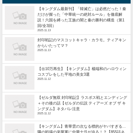
【キングダム最新刊】「韓滅亡」は必然だった！秦
だけが握った「中華統一の絶対ルール」を徹底解
説！六国を縛った王族の闇と秦の勝利の構造（第1
回/全3回）
2025.11.13
封印戦記のマスコットキャラ・カラモ。ティアキン
からいたってマ？
2025.11.13
【㊗️10万再生】【キングダム】楊端和のハロウィン
コスプレをした平地の美女3選
2025.11.12
【ゼルダ無双 封印戦記】ラスボス戦とエンディング
＋その後の話【ゼルダの伝説 ティアーズ オブ ザ キ
ングダム】ネタバレ注意
2025.11.12
【キングダム】青華雲の次なる標的がヤバすぎる...
隣の戦場の楽華軍に中華十弓が迫る！？【855話ネ