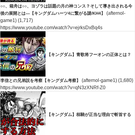
○○、箱舟は○○、ヨゾラは話題の月の神コンス？そして導き出される今
(afternol-
後の展開とは―【キングダムハーツ4に繋がる謎/KH4】
game1)
(1,717)
https://www.youtube.com/watch?v=ejrksDxBq4s
【キングダム】青歌将フーオンの正体とは？
(afternol-game1)
(1,680)
李信との兄弟説を考察【キングダム考察】
https://www.youtube.com/watch?v=qN3zXNRf-Z0
【キングダム】桓騎が正当な理由で斬首する