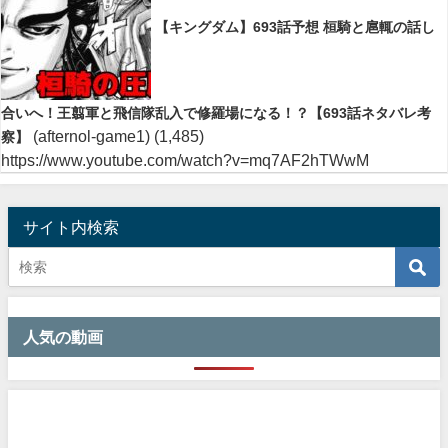
【キングダム】693話予想 桓騎と扈輒の話し
合いへ！王翦軍と飛信隊乱入で修羅場になる！？【693話ネタバレ考
(afternol-game1)
(1,485)
察】
https://www.youtube.com/watch?v=mq7AF2hTWwM
サイト内検索
人気の動画