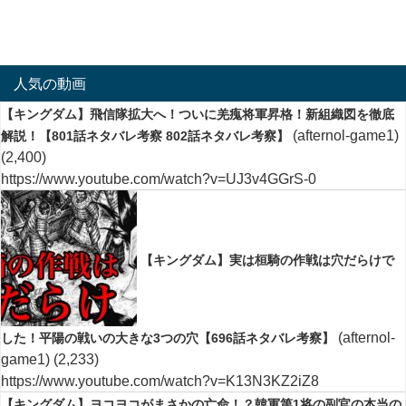
人気の動画
【キングダム】飛信隊拡大へ！ついに羌瘣将軍昇格！新組織図を徹底
(afternol-game1)
解説！【801話ネタバレ考察 802話ネタバレ考察】
(2,400)
https://www.youtube.com/watch?v=UJ3v4GGrS-0
【キングダム】実は桓騎の作戦は穴だらけで
(afternol-
した！平陽の戦いの大きな3つの穴【696話ネタバレ考察】
game1)
(2,233)
https://www.youtube.com/watch?v=K13N3KZ2iZ8
【キングダム】ヨコヨコがまさかの亡命！？韓軍第1将の副官の本当の