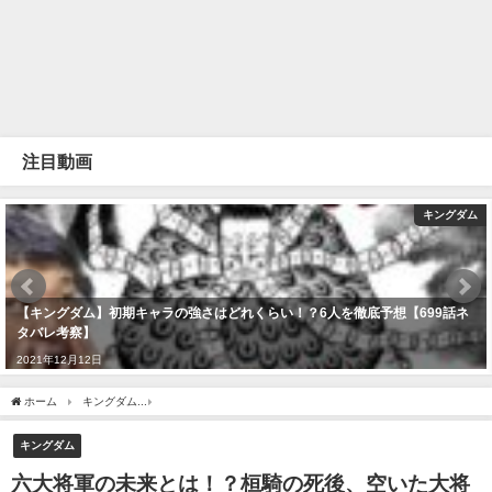
注目動画
キングダム
【キングダム】初期キャラの強さはどれくらい！？6人を徹底予想【699話ネ
タバレ考察】
2021年12月12日
ホーム
キングダム
六大将軍の未来とは！？桓騎の死後、空いた大将軍の席に誰が座る
キングダム
六大将軍の未来とは！？桓騎の死後、空いた大将