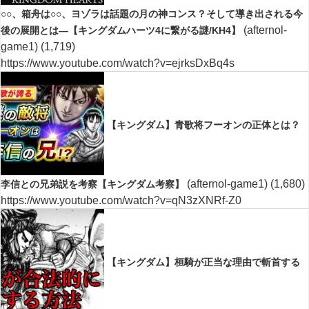
○○、箱舟は○○、ヨゾラは話題の月の神コンス？そして導き出される今
(afternol-
後の展開とは―【キングダムハーツ4に繋がる謎/KH4】
game1)
(1,719)
https://www.youtube.com/watch?v=ejrksDxBq4s
【キングダム】青歌将フーオンの正体とは？
(afternol-game1)
(1,680)
李信との兄弟説を考察【キングダム考察】
https://www.youtube.com/watch?v=qN3zXNRf-Z0
【キングダム】桓騎が正当な理由で斬首する