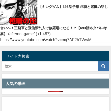
【キングダム】693話予想 桓騎と扈輒の話し
合いへ！王翦軍と飛信隊乱入で修羅場になる！？【693話ネタバレ考
(afternol-game1)
(1,487)
察】
https://www.youtube.com/watch?v=mq7AF2hTWwM
サイト内検索
人気の動画