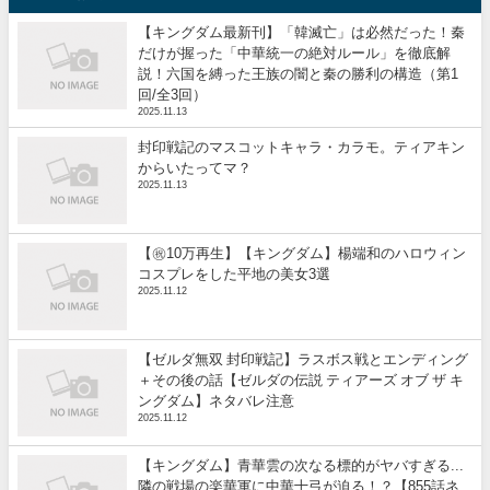
【キングダム最新刊】「韓滅亡」は必然だった！秦
だけが握った「中華統一の絶対ルール」を徹底解
説！六国を縛った王族の闇と秦の勝利の構造（第1
回/全3回）
2025.11.13
封印戦記のマスコットキャラ・カラモ。ティアキン
からいたってマ？
2025.11.13
【㊗️10万再生】【キングダム】楊端和のハロウィン
コスプレをした平地の美女3選
2025.11.12
【ゼルダ無双 封印戦記】ラスボス戦とエンディング
＋その後の話【ゼルダの伝説 ティアーズ オブ ザ キ
ングダム】ネタバレ注意
2025.11.12
【キングダム】青華雲の次なる標的がヤバすぎる...
隣の戦場の楽華軍に中華十弓が迫る！？【855話ネ