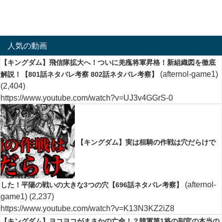
人気の動画
【キングダム】飛信隊拡大へ！ついに羌瘣将軍昇格！新組織図を徹底
(afternol-game1)
解説！【801話ネタバレ考察 802話ネタバレ考察】
(2,404)
https://www.youtube.com/watch?v=UJ3v4GGrS-0
【キングダム】実は桓騎の作戦は穴だらけで
(afternol-
した！平陽の戦いの大きな3つの穴【696話ネタバレ考察】
game1)
(2,237)
https://www.youtube.com/watch?v=K13N3KZ2iZ8
【キングダム】ヨコヨコがまさかの亡命！？韓軍第1将の副官の本当の