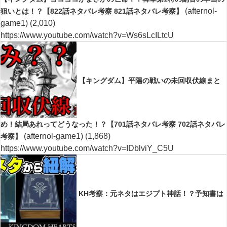
(afternol-
狙いとは！？【822話ネタバレ考察 821話ネタバレ考察】
game1)
(2,010)
https://www.youtube.com/watch?v=Ws6sLcILtcU
【キングダム】平陽の戦いの未回収伏線まと
め！結局あれってどうなった！？【701話ネタバレ考察 702話ネタバレ
(afternol-game1)
(1,868)
考察】
https://www.youtube.com/watch?v=IDblviY_C5U
KH考察：元ネタはエジプト神話！？予知書は