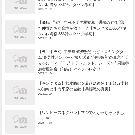
タバレ考察 856話ネタバレ考察】
2025.11.12
【856話予想】生死不明の楊端和！悲痛な声を聞い
た仲間たちが窮地を救う！？【キングダム855話ネ
タバレ考察 856話ネタバレ考察】
2025.11.11
【ラブトラ3】モテ無双状態だった“ヒロキングダ
ム”を男性メンバーが振り返る “殿様発言”の真意も明
らかに！？ 『ラブ トランジット』シーズン3 男性参
加者座談会（前編）※ネタバレあり
2025.11.10
【キングダム】鄴攻略戦を最速総復習！王翦vs李牧
の知略と朱海平原の全貌【兵糧戦の真実】
2025.11.10
【ワンピースネタバレ】マジでわかっちゃいまし
た。生
2025.11.09