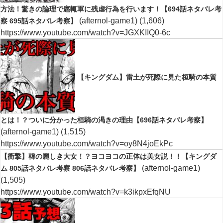
方法！驚きの論理で扈輒軍に残虐行為を行います！【694話ネタバレ考
(afternol-game1)
(1,606)
察 695話ネタバレ考察】
https://www.youtube.com/watch?v=JGXKIIQ0-6c
【キングダム】雷土が死際に見た桓騎の本質
とは！？ついに分かった桓騎の渇きの理由【696話ネタバレ考察】
(afternol-game1)
(1,515)
https://www.youtube.com/watch?v=oy8N4joEkPc
【衝撃】韓の麗しき大女！？ヨコヨコの正体は美女説！！【キングダ
(afternol-game1)
ム 805話ネタバレ考察 806話ネタバレ考察】
(1,505)
https://www.youtube.com/watch?v=k3ikpxEfqNU