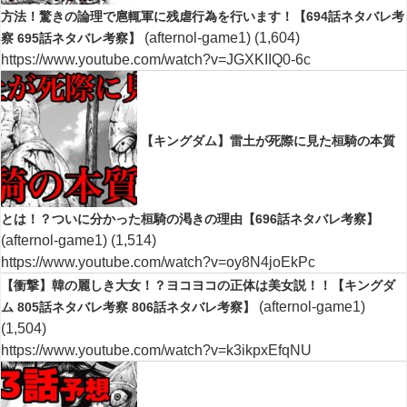
方法！驚きの論理で扈輒軍に残虐行為を行います！【694話ネタバレ考
(afternol-game1)
(1,604)
察 695話ネタバレ考察】
https://www.youtube.com/watch?v=JGXKIIQ0-6c
【キングダム】雷土が死際に見た桓騎の本質
とは！？ついに分かった桓騎の渇きの理由【696話ネタバレ考察】
(afternol-game1)
(1,514)
https://www.youtube.com/watch?v=oy8N4joEkPc
【衝撃】韓の麗しき大女！？ヨコヨコの正体は美女説！！【キングダ
(afternol-game1)
ム 805話ネタバレ考察 806話ネタバレ考察】
(1,504)
https://www.youtube.com/watch?v=k3ikpxEfqNU