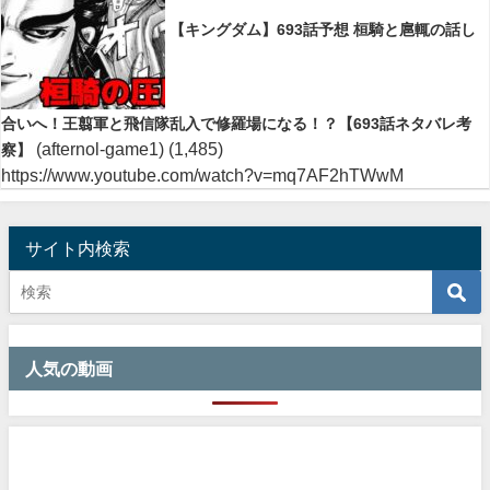
【キングダム】693話予想 桓騎と扈輒の話し
合いへ！王翦軍と飛信隊乱入で修羅場になる！？【693話ネタバレ考
(afternol-game1)
(1,485)
察】
https://www.youtube.com/watch?v=mq7AF2hTWwM
サイト内検索
人気の動画