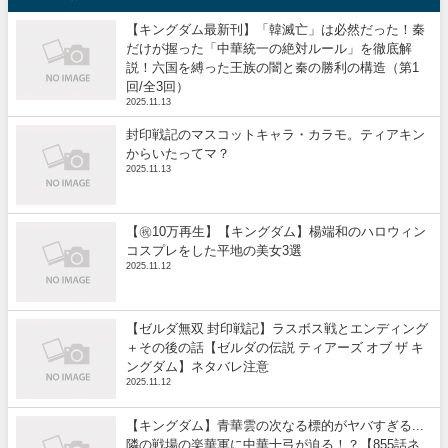
【キングダム最新刊】「韓滅亡」は必然だった！秦
だけが握った「中華統一の絶対ルール」を徹底解
説！六国を縛った王族の闇と秦の勝利の構造（第1
回/全3回）
2025.11.13
封印戦記のマスコットキャラ・カラモ。ティアキン
からいたってマ？
2025.11.13
【㊗️10万再生】【キングダム】楊端和のハロウィン
コスプレをした平地の美女3選
2025.11.12
【ゼルダ無双 封印戦記】ラスボス戦とエンディング
＋その後の話【ゼルダの伝説 ティアーズ オブ ザ キ
ングダム】ネタバレ注意
2025.11.12
【キングダム】青華雲の次なる標的がヤバすぎる...
隣の戦場の楽華軍に中華十弓が迫る！？【855話ネ