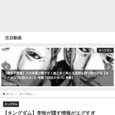
注目動画
キングダム
【韓非子登場】人の本質は闇です！政と全く異なる思想を持つ男の存在【キ
ングダム 757話ネタバレ考察 758話ネタバレ考察】
2023年7月4日
ホーム
キングダム
【キングダム】李牧が隠す情報がエグすぎた。。。秦軍を壊滅させる
キングダム
【キングダム】李牧が隠す情報がエグすぎ