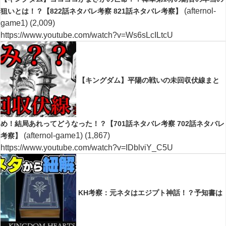
(afternol-
狙いとは！？【822話ネタバレ考察 821話ネタバレ考察】
game1)
(2,009)
https://www.youtube.com/watch?v=Ws6sLcILtcU
【キングダム】平陽の戦いの未回収伏線まと
め！結局あれってどうなった！？【701話ネタバレ考察 702話ネタバレ
(afternol-game1)
(1,867)
考察】
https://www.youtube.com/watch?v=IDblviY_C5U
KH考察：元ネタはエジプト神話！？予知書は