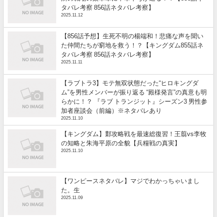
タバレ考察 856話ネタバレ考察】
2025.11.12
【856話予想】生死不明の楊端和！悲痛な声を聞い
た仲間たちが窮地を救う！？【キングダム855話ネ
タバレ考察 856話ネタバレ考察】
2025.11.11
【ラブトラ3】モテ無双状態だった“ヒロキングダ
ム”を男性メンバーが振り返る “殿様発言”の真意も明
らかに！？ 『ラブ トランジット』シーズン3 男性参
加者座談会（前編）※ネタバレあり
2025.11.10
【キングダム】鄴攻略戦を最速総復習！王翦vs李牧
の知略と朱海平原の全貌【兵糧戦の真実】
2025.11.10
【ワンピースネタバレ】マジでわかっちゃいまし
た。生
2025.11.09