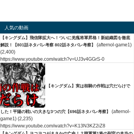
人気の動画
【キングダム】飛信隊拡大へ！ついに羌瘣将軍昇格！新組織図を徹底
(afternol-game1)
解説！【801話ネタバレ考察 802話ネタバレ考察】
(2,400)
https://www.youtube.com/watch?v=UJ3v4GGrS-0
【キングダム】実は桓騎の作戦は穴だらけで
(afternol-
した！平陽の戦いの大きな3つの穴【696話ネタバレ考察】
game1)
(2,235)
https://www.youtube.com/watch?v=K13N3KZ2iZ8
【キングダム】ヨコヨコがまさかの亡命！？韓軍第1将の副官の本当の