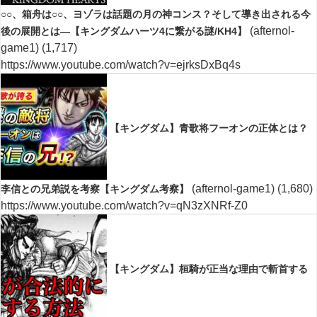
○○、箱舟は○○、ヨゾラは話題の月の神コンス？そして導き出される今
(afternol-
後の展開とは―【キングダムハーツ4に繋がる謎/KH4】
game1)
(1,717)
https://www.youtube.com/watch?v=ejrksDxBq4s
【キングダム】青歌将フーオンの正体とは？
(afternol-game1)
(1,680)
李信との兄弟説を考察【キングダム考察】
https://www.youtube.com/watch?v=qN3zXNRf-Z0
【キングダム】桓騎が正当な理由で斬首する