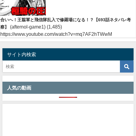
合いへ！王翦軍と飛信隊乱入で修羅場になる！？【693話ネタバレ考
(afternol-game1)
(1,485)
察】
https://www.youtube.com/watch?v=mq7AF2hTWwM
サイト内検索
人気の動画