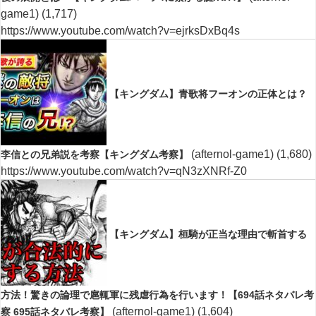
game1)
(1,717)
https://www.youtube.com/watch?v=ejrksDxBq4s
【キングダム】青歌将フーオンの正体とは？
(afternol-game1)
(1,680)
李信との兄弟説を考察【キングダム考察】
https://www.youtube.com/watch?v=qN3zXNRf-Z0
【キングダム】桓騎が正当な理由で斬首する
方法！驚きの論理で扈輒軍に残虐行為を行います！【694話ネタバレ考
(afternol-game1)
(1,604)
察 695話ネタバレ考察】