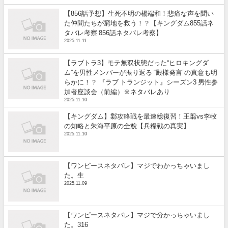
【856話予想】生死不明の楊端和！悲痛な声を聞い
た仲間たちが窮地を救う！？【キングダム855話ネ
タバレ考察 856話ネタバレ考察】
2025.11.11
【ラブトラ3】モテ無双状態だった“ヒロキングダ
ム”を男性メンバーが振り返る “殿様発言”の真意も明
らかに！？ 『ラブ トランジット』シーズン3 男性参
加者座談会（前編）※ネタバレあり
2025.11.10
【キングダム】鄴攻略戦を最速総復習！王翦vs李牧
の知略と朱海平原の全貌【兵糧戦の真実】
2025.11.10
【ワンピースネタバレ】マジでわかっちゃいまし
た。生
2025.11.09
【ワンピースネタバレ】マジで分かっちゃいまし
た。316