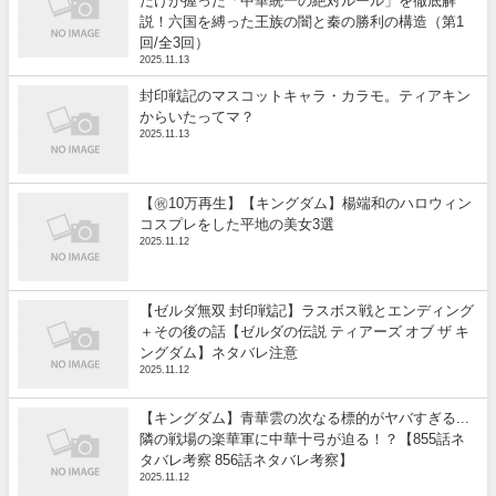
だけが握った「中華統一の絶対ルール」を徹底解
説！六国を縛った王族の闇と秦の勝利の構造（第1
回/全3回）
2025.11.13
封印戦記のマスコットキャラ・カラモ。ティアキン
からいたってマ？
2025.11.13
【㊗️10万再生】【キングダム】楊端和のハロウィン
コスプレをした平地の美女3選
2025.11.12
【ゼルダ無双 封印戦記】ラスボス戦とエンディング
＋その後の話【ゼルダの伝説 ティアーズ オブ ザ キ
ングダム】ネタバレ注意
2025.11.12
【キングダム】青華雲の次なる標的がヤバすぎる...
隣の戦場の楽華軍に中華十弓が迫る！？【855話ネ
タバレ考察 856話ネタバレ考察】
2025.11.12