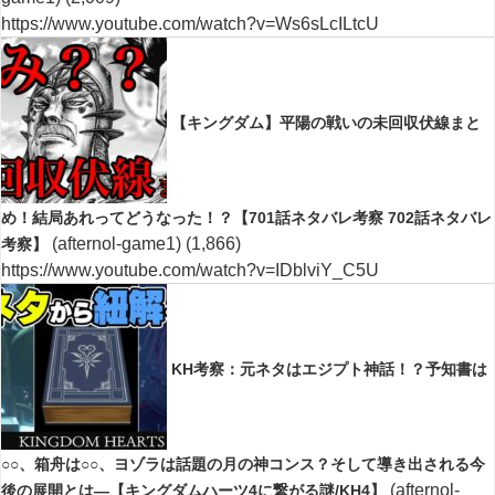
https://www.youtube.com/watch?v=Ws6sLcILtcU
【キングダム】平陽の戦いの未回収伏線まと
め！結局あれってどうなった！？【701話ネタバレ考察 702話ネタバレ
(afternol-game1)
(1,866)
考察】
https://www.youtube.com/watch?v=IDblviY_C5U
KH考察：元ネタはエジプト神話！？予知書は
○○、箱舟は○○、ヨゾラは話題の月の神コンス？そして導き出される今
(afternol-
後の展開とは―【キングダムハーツ4に繋がる謎/KH4】