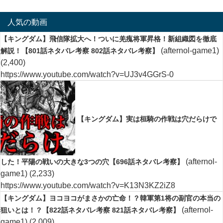
人気の動画
【キングダム】飛信隊拡大へ！ついに羌瘣将軍昇格！新組織図を徹底
(afternol-game1)
解説！【801話ネタバレ考察 802話ネタバレ考察】
(2,400)
https://www.youtube.com/watch?v=UJ3v4GGrS-0
【キングダム】実は桓騎の作戦は穴だらけで
(afternol-
した！平陽の戦いの大きな3つの穴【696話ネタバレ考察】
game1)
(2,233)
https://www.youtube.com/watch?v=K13N3KZ2iZ8
【キングダム】ヨコヨコがまさかの亡命！？韓軍第1将の副官の本当の
(afternol-
狙いとは！？【822話ネタバレ考察 821話ネタバレ考察】
game1)
(2,009)