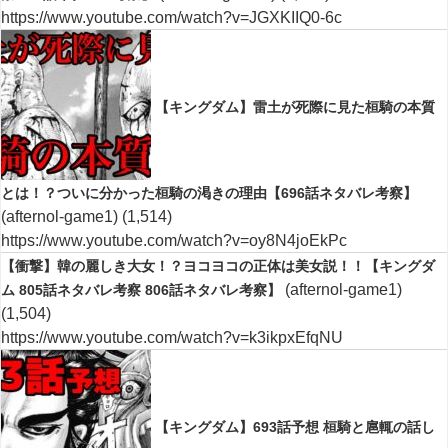
https://www.youtube.com/watch?v=JGXKIIQ0-6c
【キングダム】雷土が死際に見た桓騎の本質
とは！？ついに分かった桓騎の渇きの理由【696話ネタバレ考察】
(afternol-game1)
(1,514)
https://www.youtube.com/watch?v=oy8N4joEkPc
【衝撃】韓の麗しき大女！？ヨコヨコの正体は美女説！！【キングダ
(afternol-game1)
ム 805話ネタバレ考察 806話ネタバレ考察】
(1,504)
https://www.youtube.com/watch?v=k3ikpxEfqNU
【キングダム】693話予想 桓騎と扈輒の話し