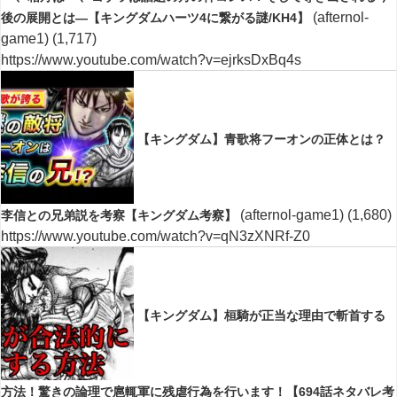
(afternol-
後の展開とは―【キングダムハーツ4に繋がる謎/KH4】
game1)
(1,717)
https://www.youtube.com/watch?v=ejrksDxBq4s
【キングダム】青歌将フーオンの正体とは？
(afternol-game1)
(1,680)
李信との兄弟説を考察【キングダム考察】
https://www.youtube.com/watch?v=qN3zXNRf-Z0
【キングダム】桓騎が正当な理由で斬首する
方法！驚きの論理で扈輒軍に残虐行為を行います！【694話ネタバレ考