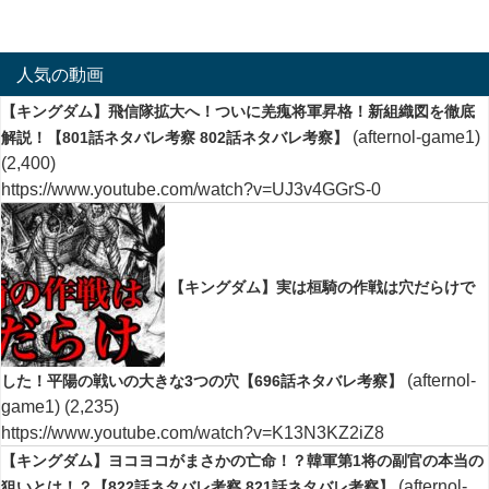
人気の動画
【キングダム】飛信隊拡大へ！ついに羌瘣将軍昇格！新組織図を徹底
(afternol-game1)
解説！【801話ネタバレ考察 802話ネタバレ考察】
(2,400)
https://www.youtube.com/watch?v=UJ3v4GGrS-0
【キングダム】実は桓騎の作戦は穴だらけで
(afternol-
した！平陽の戦いの大きな3つの穴【696話ネタバレ考察】
game1)
(2,235)
https://www.youtube.com/watch?v=K13N3KZ2iZ8
【キングダム】ヨコヨコがまさかの亡命！？韓軍第1将の副官の本当の
(afternol-
狙いとは！？【822話ネタバレ考察 821話ネタバレ考察】