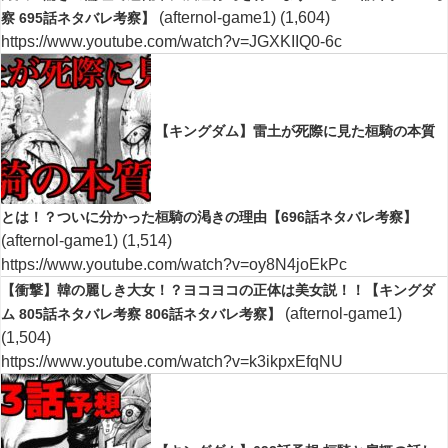
(afternol-game1)
(1,604)
察 695話ネタバレ考察】
https://www.youtube.com/watch?v=JGXKIIQ0-6c
【キングダム】雷土が死際に見た桓騎の本質
とは！？ついに分かった桓騎の渇きの理由【696話ネタバレ考察】
(afternol-game1)
(1,514)
https://www.youtube.com/watch?v=oy8N4joEkPc
【衝撃】韓の麗しき大女！？ヨコヨコの正体は美女説！！【キングダ
(afternol-game1)
ム 805話ネタバレ考察 806話ネタバレ考察】
(1,504)
https://www.youtube.com/watch?v=k3ikpxEfqNU