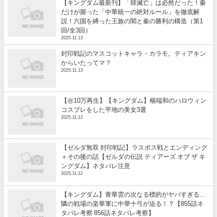
【キングダム最新刊】「韓滅亡」は必然だった！秦
だけが握った「中華統一の絶対ルール」を徹底解
説！六国を縛った王族の闇と秦の勝利の構造（第1
回/全3回）
2025.11.13
封印戦記のマスコットキャラ・カラモ。ティアキン
からいたってマ？
2025.11.13
【㊗️10万再生】【キングダム】楊端和のハロウィン
コスプレをした平地の美女3選
2025.11.12
【ゼルダ無双 封印戦記】ラスボス戦とエンディング
＋その後の話【ゼルダの伝説 ティアーズ オブ ザ キ
ングダム】ネタバレ注意
2025.11.12
【キングダム】青華雲の次なる標的がヤバすぎる...
隣の戦場の楽華軍に中華十弓が迫る！？【855話ネ
タバレ考察 856話ネタバレ考察】