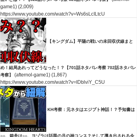
game1)
(2,009)
https://www.youtube.com/watch?v=Ws6sLcILtcU
【キングダム】平陽の戦いの未回収伏線まと
め！結局あれってどうなった！？【701話ネタバレ考察 702話ネタバレ
(afternol-game1)
(1,867)
考察】
https://www.youtube.com/watch?v=IDblviY_C5U
KH考察：元ネタはエジプト神話！？予知書は
○○、箱舟は○○、ヨゾラは話題の月の神コンス？そして導き出される今