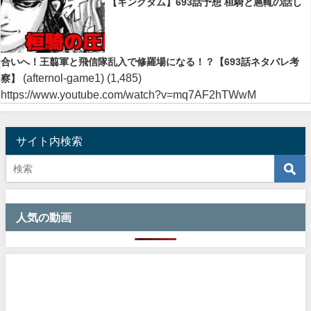
【キングダム】693話予想 桓騎と扈輒の話し
合いへ！王翦軍と飛信隊乱入で修羅場になる！？【693話ネタバレ考
(afternol-game1)
(1,485)
察】
https://www.youtube.com/watch?v=mq7AF2hTWwM
サイト内検索
人気の動画