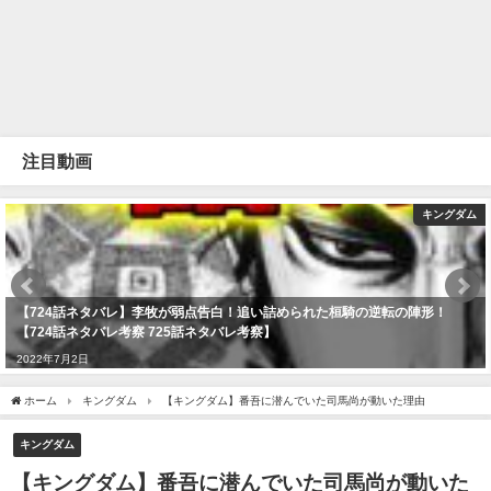
注目動画
キングダム
【724話ネタバレ】李牧が弱点告白！追い詰められた桓騎の逆転の陣形！
【724話ネタバレ考察 725話ネタバレ考察】
2022年7月2日
ホーム
キングダム
【キングダム】番吾に潜んでいた司馬尚が動いた理由
キングダム
【キングダム】番吾に潜んでいた司馬尚が動いた