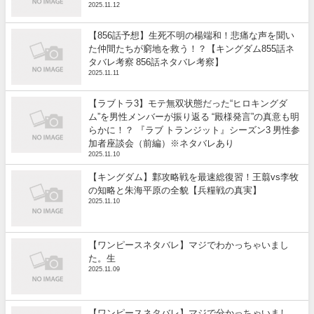
2025.11.12
【856話予想】生死不明の楊端和！悲痛な声を聞い
た仲間たちが窮地を救う！？【キングダム855話ネ
タバレ考察 856話ネタバレ考察】
2025.11.11
【ラブトラ3】モテ無双状態だった“ヒロキングダ
ム”を男性メンバーが振り返る “殿様発言”の真意も明
らかに！？ 『ラブ トランジット』シーズン3 男性参
加者座談会（前編）※ネタバレあり
2025.11.10
【キングダム】鄴攻略戦を最速総復習！王翦vs李牧
の知略と朱海平原の全貌【兵糧戦の真実】
2025.11.10
【ワンピースネタバレ】マジでわかっちゃいまし
た。生
2025.11.09
【ワンピースネタバレ】マジで分かっちゃいまし