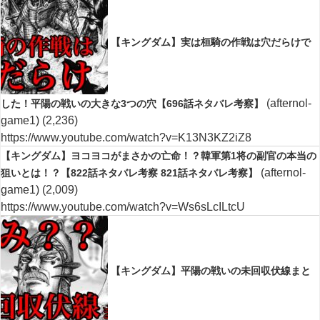
【キングダム】実は桓騎の作戦は穴だらけで
(afternol-
した！平陽の戦いの大きな3つの穴【696話ネタバレ考察】
game1)
(2,236)
https://www.youtube.com/watch?v=K13N3KZ2iZ8
【キングダム】ヨコヨコがまさかの亡命！？韓軍第1将の副官の本当の
(afternol-
狙いとは！？【822話ネタバレ考察 821話ネタバレ考察】
game1)
(2,009)
https://www.youtube.com/watch?v=Ws6sLcILtcU
【キングダム】平陽の戦いの未回収伏線まと