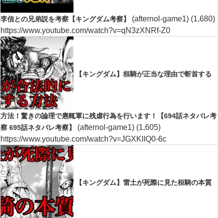
(afternol-game1)
(1,680)
李信との兄弟説を考察【キングダム考察】
https://www.youtube.com/watch?v=qN3zXNRf-Z0
【キングダム】桓騎が正当な理由で斬首する
方法！驚きの論理で扈輒軍に残虐行為を行います！【694話ネタバレ考
(afternol-game1)
(1,605)
察 695話ネタバレ考察】
https://www.youtube.com/watch?v=JGXKIIQ0-6c
【キングダム】雷土が死際に見た桓騎の本質