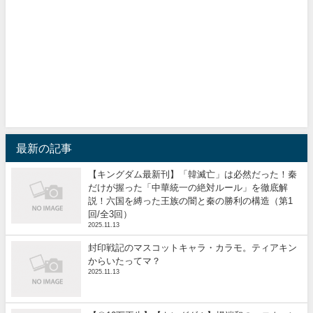
最新の記事
【キングダム最新刊】「韓滅亡」は必然だった！秦
だけが握った「中華統一の絶対ルール」を徹底解
説！六国を縛った王族の闇と秦の勝利の構造（第1
回/全3回）
2025.11.13
封印戦記のマスコットキャラ・カラモ。ティアキン
からいたってマ？
2025.11.13