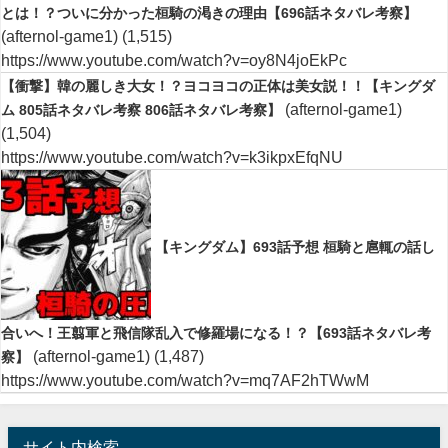
とは！？ついに分かった桓騎の渇きの理由【696話ネタバレ考察】
(afternol-game1)
(1,515)
https://www.youtube.com/watch?v=oy8N4joEkPc
【衝撃】韓の麗しき大女！？ヨコヨコの正体は美女説！！【キングダ
(afternol-game1)
ム 805話ネタバレ考察 806話ネタバレ考察】
(1,504)
https://www.youtube.com/watch?v=k3ikpxEfqNU
【キングダム】693話予想 桓騎と扈輒の話し
合いへ！王翦軍と飛信隊乱入で修羅場になる！？【693話ネタバレ考
(afternol-game1)
(1,487)
察】
https://www.youtube.com/watch?v=mq7AF2hTWwM
サイト内検索