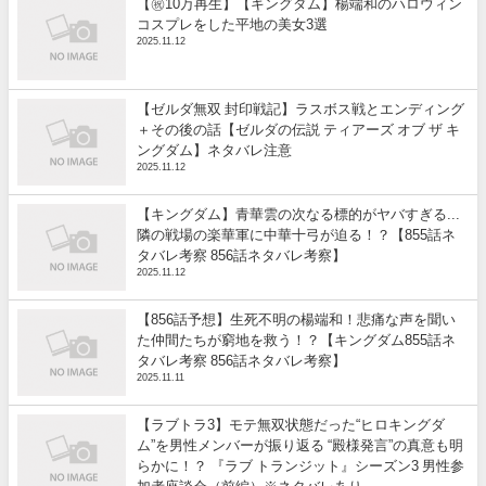
【㊗️10万再生】【キングダム】楊端和のハロウィン
コスプレをした平地の美女3選
2025.11.12
【ゼルダ無双 封印戦記】ラスボス戦とエンディング
＋その後の話【ゼルダの伝説 ティアーズ オブ ザ キ
ングダム】ネタバレ注意
2025.11.12
【キングダム】青華雲の次なる標的がヤバすぎる...
隣の戦場の楽華軍に中華十弓が迫る！？【855話ネ
タバレ考察 856話ネタバレ考察】
2025.11.12
【856話予想】生死不明の楊端和！悲痛な声を聞い
た仲間たちが窮地を救う！？【キングダム855話ネ
タバレ考察 856話ネタバレ考察】
2025.11.11
【ラブトラ3】モテ無双状態だった“ヒロキングダ
ム”を男性メンバーが振り返る “殿様発言”の真意も明
らかに！？ 『ラブ トランジット』シーズン3 男性参