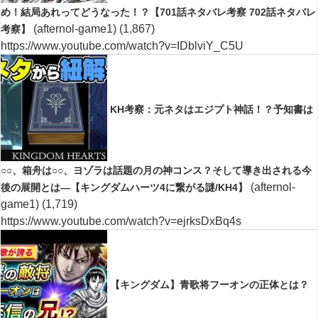
め！結局あれってどうなった！？【701話ネタバレ考察 702話ネタバレ
(afternol-game1)
(1,867)
考察】
https://www.youtube.com/watch?v=IDblviY_C5U
KH考察：元ネタはエジプト神話！？予知書は
○○、箱舟は○○、ヨゾラは話題の月の神コンス？そして導き出される今
(afternol-
後の展開とは―【キングダムハーツ4に繋がる謎/KH4】
game1)
(1,719)
https://www.youtube.com/watch?v=ejrksDxBq4s
【キングダム】青歌将フーオンの正体とは？