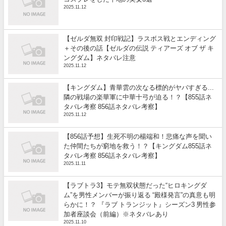
2025.11.12
【ゼルダ無双 封印戦記】ラスボス戦とエンディング
＋その後の話【ゼルダの伝説 ティアーズ オブ ザ キ
ングダム】ネタバレ注意
2025.11.12
【キングダム】青華雲の次なる標的がヤバすぎる...
隣の戦場の楽華軍に中華十弓が迫る！？【855話ネ
タバレ考察 856話ネタバレ考察】
2025.11.12
【856話予想】生死不明の楊端和！悲痛な声を聞い
た仲間たちが窮地を救う！？【キングダム855話ネ
タバレ考察 856話ネタバレ考察】
2025.11.11
【ラブトラ3】モテ無双状態だった“ヒロキングダ
ム”を男性メンバーが振り返る “殿様発言”の真意も明
らかに！？ 『ラブ トランジット』シーズン3 男性参
加者座談会（前編）※ネタバレあり
2025.11.10