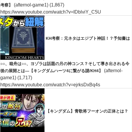
(afternol-game1)
(1,867)
考察】
https://www.youtube.com/watch?v=IDblviY_C5U
KH考察：元ネタはエジプト神話！？予知書は
○○、箱舟は○○、ヨゾラは話題の月の神コンス？そして導き出される今
(afternol-
後の展開とは―【キングダムハーツ4に繋がる謎/KH4】
game1)
(1,717)
https://www.youtube.com/watch?v=ejrksDxBq4s
【キングダム】青歌将フーオンの正体とは？