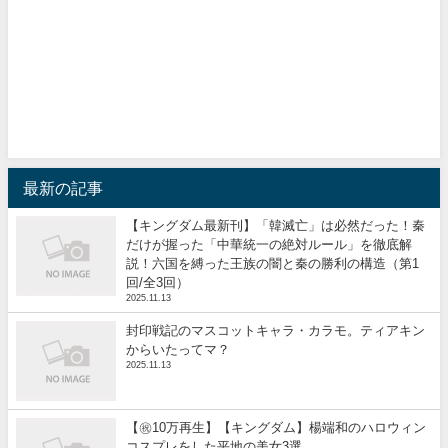
最新の記事
【キングダム最新刊】「韓滅亡」は必然だった！秦
だけが握った「中華統一の絶対ルール」を徹底解
説！六国を縛った王族の闇と秦の勝利の構造（第1
回/全3回）
2025.11.13
封印戦記のマスコットキャラ・カラモ。ティアキン
からいたってマ？
2025.11.13
【㊗️10万再生】【キングダム】楊端和のハロウィン
コスプレをした平地の美女3選