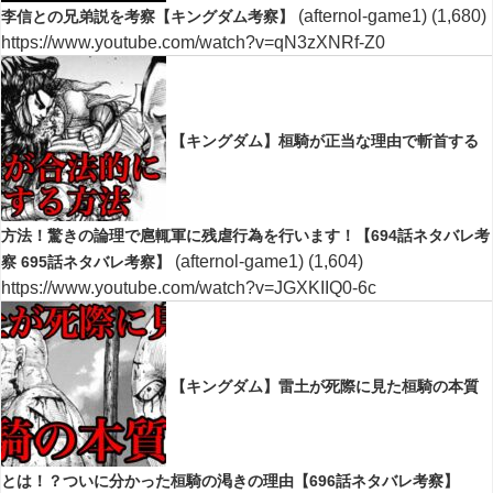
(afternol-game1)
(1,680)
李信との兄弟説を考察【キングダム考察】
https://www.youtube.com/watch?v=qN3zXNRf-Z0
【キングダム】桓騎が正当な理由で斬首する
方法！驚きの論理で扈輒軍に残虐行為を行います！【694話ネタバレ考
(afternol-game1)
(1,604)
察 695話ネタバレ考察】
https://www.youtube.com/watch?v=JGXKIIQ0-6c
【キングダム】雷土が死際に見た桓騎の本質
とは！？ついに分かった桓騎の渇きの理由【696話ネタバレ考察】