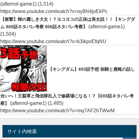
(afternol-game1)
(1,514)
https://www.youtube.com/watch?v=oy8N4joEkPc
【衝撃】韓の麗しき大女！？ヨコヨコの正体は美女説！！【キングダ
(afternol-game1)
ム 805話ネタバレ考察 806話ネタバレ考察】
(1,504)
https://www.youtube.com/watch?v=k3ikpxEfqNU
【キングダム】693話予想 桓騎と扈輒の話し
合いへ！王翦軍と飛信隊乱入で修羅場になる！？【693話ネタバレ考
(afternol-game1)
(1,485)
察】
https://www.youtube.com/watch?v=mq7AF2hTWwM
サイト内検索