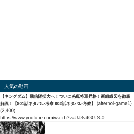
人気の動画
【キングダム】飛信隊拡大へ！ついに羌瘣将軍昇格！新組織図を徹底
(afternol-game1)
解説！【801話ネタバレ考察 802話ネタバレ考察】
(2,400)
https://www.youtube.com/watch?v=UJ3v4GGrS-0