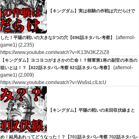
【キングダム】実は桓騎の作戦は穴だらけで
(afternol-
した！平陽の戦いの大きな3つの穴【696話ネタバレ考察】
game1)
(2,235)
https://www.youtube.com/watch?v=K13N3KZ2iZ8
【キングダム】ヨコヨコがまさかの亡命！？韓軍第1将の副官の本当の
(afternol-
狙いとは！？【822話ネタバレ考察 821話ネタバレ考察】
game1)
(2,009)
https://www.youtube.com/watch?v=Ws6sLcILtcU
【キングダム】平陽の戦いの未回収伏線まと
め！結局あれってどうなった！？【701話ネタバレ考察 702話ネタバレ