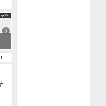
ングダム
【キングダム】韓滅亡！英呈平原の戦い後の新鄭がヤバすぎる【824話ネ
2025年1月19日
察】
キ