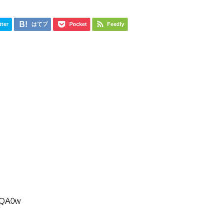
tter
はてブ
Pocket
Feedly
MQA0w