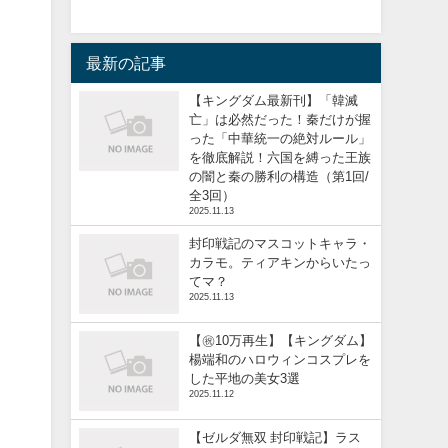
最新の記事
【キングダム最新刊】「韓滅
亡」は必然だった！秦だけが握
った「中華統一の絶対ルール」
を徹底解説！六国を縛った王族
の闇と秦の勝利の構造（第1回/
全3回）
2025.11.13
封印戦記のマスコットキャラ・
カラモ。ティアキンからいたっ
てマ？
2025.11.13
【㊗️10万再生】【キングダム】
楊端和のハロウィンコスプレを
した平地の美女3選
2025.11.12
【ゼルダ無双 封印戦記】ラス