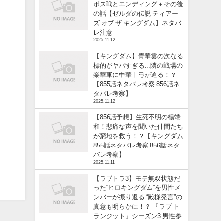
ボス戦とエンディング＋その後
の話【ゼルダの伝説 ティアー
ズ オブ ザ キングダム】ネタバ
レ注意
2025.11.12
【キングダム】青華雲の次なる
標的がヤバすぎる...隣の戦場の
楽華軍に中華十弓が迫る！？
【855話ネタバレ考察 856話ネ
タバレ考察】
2025.11.12
【856話予想】生死不明の楊端
和！悲痛な声を聞いた仲間たち
が窮地を救う！？【キングダム
855話ネタバレ考察 856話ネタ
バレ考察】
2025.11.11
【ラブトラ3】モテ無双状態だ
った“ヒロキングダム”を男性メ
ンバーが振り返る “殿様発言”の
真意も明らかに！？ 『ラブ ト
ランジット』シーズン3 男性参