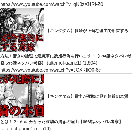
https://www.youtube.com/watch?v=qN3zXNRf-Z0
【キングダム】桓騎が正当な理由で斬首する
方法！驚きの論理で扈輒軍に残虐行為を行います！【694話ネタバレ考
(afternol-game1)
(1,604)
察 695話ネタバレ考察】
https://www.youtube.com/watch?v=JGXKIIQ0-6c
【キングダム】雷土が死際に見た桓騎の本質
とは！？ついに分かった桓騎の渇きの理由【696話ネタバレ考察】
(afternol-game1)
(1,514)