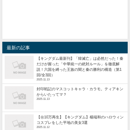
最新の記事
【キングダム最新刊】「韓滅亡」は必然だった！秦
だけが握った「中華統一の絶対ルール」を徹底解
説！六国を縛った王族の闇と秦の勝利の構造（第1
回/全3回）
2025.11.13
封印戦記のマスコットキャラ・カラモ。ティアキン
からいたってマ？
2025.11.13
【㊗️10万再生】【キングダム】楊端和のハロウィン
コスプレをした平地の美女3選
2025.11.12