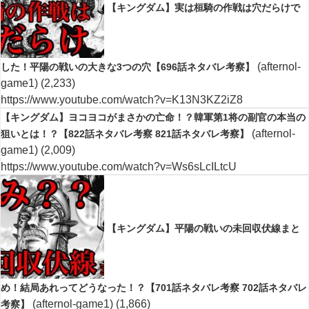
【キングダム】実は桓騎の作戦は穴だらけで
(afternol-
した！平陽の戦いの大きな3つの穴【696話ネタバレ考察】
game1)
(2,233)
https://www.youtube.com/watch?v=K13N3KZ2iZ8
【キングダム】ヨコヨコがまさかの亡命！？韓軍第1将の副官の本当の
(afternol-
狙いとは！？【822話ネタバレ考察 821話ネタバレ考察】
game1)
(2,009)
https://www.youtube.com/watch?v=Ws6sLcILtcU
【キングダム】平陽の戦いの未回収伏線まと
め！結局あれってどうなった！？【701話ネタバレ考察 702話ネタバレ
(afternol-game1)
(1,866)
考察】