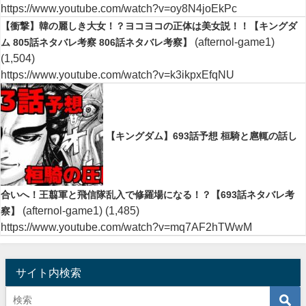
https://www.youtube.com/watch?v=oy8N4joEkPc
【衝撃】韓の麗しき大女！？ヨコヨコの正体は美女説！！【キングダ
(afternol-game1)
ム 805話ネタバレ考察 806話ネタバレ考察】
(1,504)
https://www.youtube.com/watch?v=k3ikpxEfqNU
【キングダム】693話予想 桓騎と扈輒の話し
合いへ！王翦軍と飛信隊乱入で修羅場になる！？【693話ネタバレ考
(afternol-game1)
(1,485)
察】
https://www.youtube.com/watch?v=mq7AF2hTWwM
サイト内検索