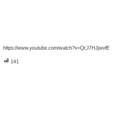
https://www.youtube.com/watch?v=QcJ7HJjwvfE
141