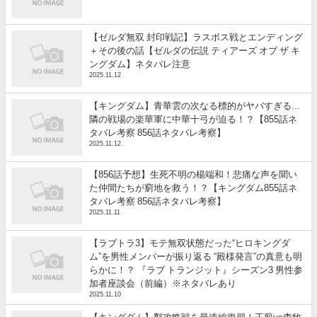
【ゼルダ無双 封印戦記】ラスボス戦とエンディング
＋その後の話【ゼルダの伝説 ティアーズ オブ ザ キ
ングダム】ネタバレ注意
2025.11.12
【キングダム】青華雲の次なる標的がヤバすぎる...
隣の戦場の楽華軍に中華十弓が迫る！？【855話ネ
タバレ考察 856話ネタバレ考察】
2025.11.12
【856話予想】生死不明の楊端和！悲痛な声を聞い
た仲間たちが窮地を救う！？【キングダム855話ネ
タバレ考察 856話ネタバレ考察】
2025.11.11
【ラブトラ3】モテ無双状態だった“ヒロキングダ
ム”を男性メンバーが振り返る “殿様発言”の真意も明
らかに！？ 『ラブ トランジット』シーズン3 男性参
加者座談会（前編）※ネタバレあり
2025.11.10