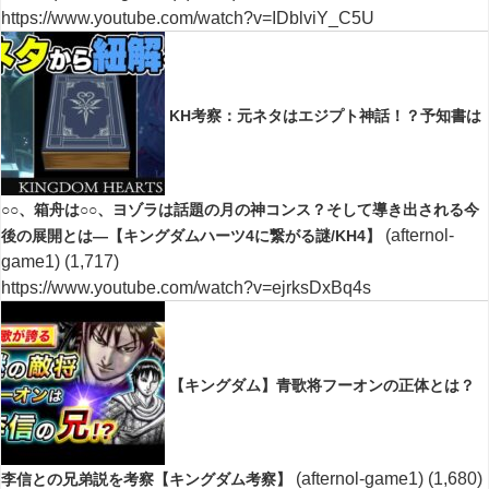
https://www.youtube.com/watch?v=IDblviY_C5U
KH考察：元ネタはエジプト神話！？予知書は
○○、箱舟は○○、ヨゾラは話題の月の神コンス？そして導き出される今
(afternol-
後の展開とは―【キングダムハーツ4に繋がる謎/KH4】
game1)
(1,717)
https://www.youtube.com/watch?v=ejrksDxBq4s
【キングダム】青歌将フーオンの正体とは？
(afternol-game1)
(1,680)
李信との兄弟説を考察【キングダム考察】