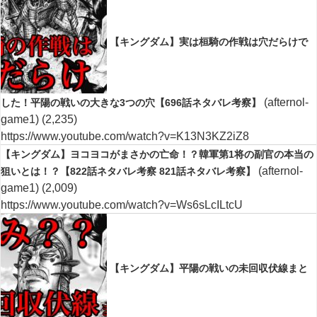
【キングダム】実は桓騎の作戦は穴だらけで
(afternol-
した！平陽の戦いの大きな3つの穴【696話ネタバレ考察】
game1)
(2,235)
https://www.youtube.com/watch?v=K13N3KZ2iZ8
【キングダム】ヨコヨコがまさかの亡命！？韓軍第1将の副官の本当の
(afternol-
狙いとは！？【822話ネタバレ考察 821話ネタバレ考察】
game1)
(2,009)
https://www.youtube.com/watch?v=Ws6sLcILtcU
【キングダム】平陽の戦いの未回収伏線まと