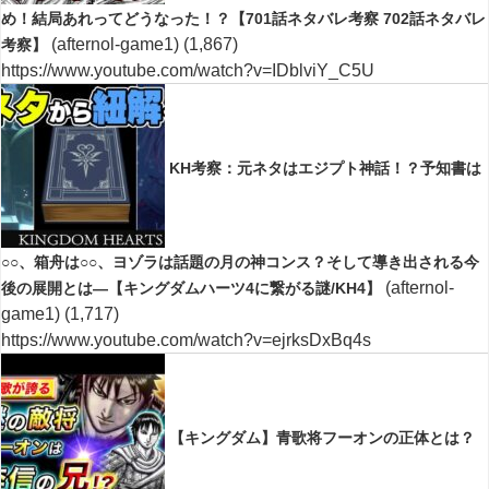
め！結局あれってどうなった！？【701話ネタバレ考察 702話ネタバレ
(afternol-game1)
(1,867)
考察】
https://www.youtube.com/watch?v=IDblviY_C5U
KH考察：元ネタはエジプト神話！？予知書は
○○、箱舟は○○、ヨゾラは話題の月の神コンス？そして導き出される今
(afternol-
後の展開とは―【キングダムハーツ4に繋がる謎/KH4】
game1)
(1,717)
https://www.youtube.com/watch?v=ejrksDxBq4s
【キングダム】青歌将フーオンの正体とは？