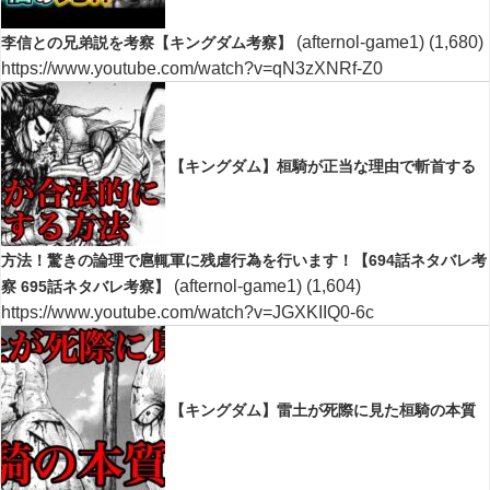
(afternol-game1)
(1,680)
李信との兄弟説を考察【キングダム考察】
https://www.youtube.com/watch?v=qN3zXNRf-Z0
【キングダム】桓騎が正当な理由で斬首する
方法！驚きの論理で扈輒軍に残虐行為を行います！【694話ネタバレ考
(afternol-game1)
(1,604)
察 695話ネタバレ考察】
https://www.youtube.com/watch?v=JGXKIIQ0-6c
【キングダム】雷土が死際に見た桓騎の本質