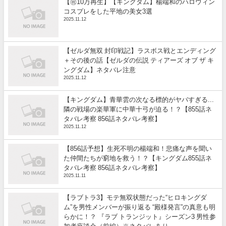
【㊗️10万再生】【キングダム】楊端和のハロウィン
コスプレをした平地の美女3選
2025.11.12
【ゼルダ無双 封印戦記】ラスボス戦とエンディング
＋その後の話【ゼルダの伝説 ティアーズ オブ ザ キ
ングダム】ネタバレ注意
2025.11.12
【キングダム】青華雲の次なる標的がヤバすぎる...
隣の戦場の楽華軍に中華十弓が迫る！？【855話ネ
タバレ考察 856話ネタバレ考察】
2025.11.12
【856話予想】生死不明の楊端和！悲痛な声を聞い
た仲間たちが窮地を救う！？【キングダム855話ネ
タバレ考察 856話ネタバレ考察】
2025.11.11
【ラブトラ3】モテ無双状態だった“ヒロキングダ
ム”を男性メンバーが振り返る “殿様発言”の真意も明
らかに！？ 『ラブ トランジット』シーズン3 男性参