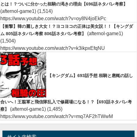
とは！？ついに分かった桓騎の渇きの理由【696話ネタバレ考察】
(afternol-game1)
(1,514)
https://www.youtube.com/watch?v=oy8N4joEkPc
【衝撃】韓の麗しき大女！？ヨコヨコの正体は美女説！！【キングダ
(afternol-game1)
ム 805話ネタバレ考察 806話ネタバレ考察】
(1,504)
https://www.youtube.com/watch?v=k3ikpxEfqNU
【キングダム】693話予想 桓騎と扈輒の話し
合いへ！王翦軍と飛信隊乱入で修羅場になる！？【693話ネタバレ考
(afternol-game1)
(1,485)
察】
https://www.youtube.com/watch?v=mq7AF2hTWwM
サイト内検索