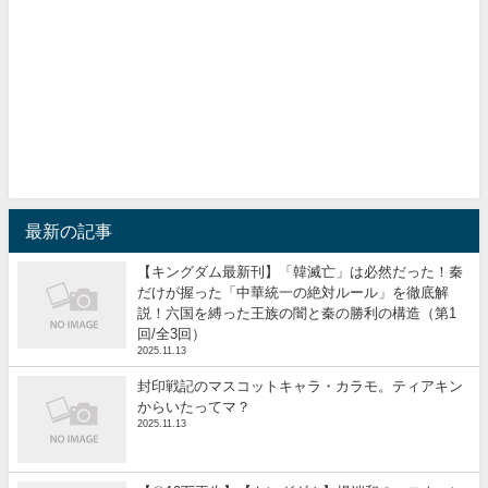
最新の記事
【キングダム最新刊】「韓滅亡」は必然だった！秦
だけが握った「中華統一の絶対ルール」を徹底解
説！六国を縛った王族の闇と秦の勝利の構造（第1
回/全3回）
2025.11.13
封印戦記のマスコットキャラ・カラモ。ティアキン
からいたってマ？
2025.11.13