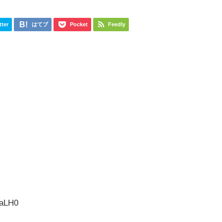
tter
はてブ
Pocket
Feedly
daLH0