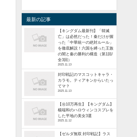
最新の記事
【キングダム最新刊】「韓滅
亡」は必然だった！秦だけが握
った「中華統一の絶対ルール」
を徹底解説！六国を縛った王族
の闇と秦の勝利の構造（第1回/
全3回）
2025.11.13
封印戦記のマスコットキャラ・
カラモ。ティアキンからいたっ
てマ？
2025.11.13
【㊗️10万再生】【キングダム】
楊端和のハロウィンコスプレを
した平地の美女3選
2025.11.12
【ゼルダ無双 封印戦記】ラス