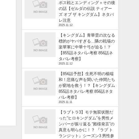
ボス戦とエンディング＋その後
の話【ゼルダの伝説 ティアー
ズ オブ ザ キングダム】ネタバ
レ注意
2025.11.12
【キングダム】青華雲の次なる
標的がヤバすぎる...隣の戦場の
楽華軍に中華十弓が迫る！？
【855話ネタバレ考察 856話ネ
タバレ考察】
2025.11.12
【856話予想】生死不明の楊端
和！悲痛な声を聞いた仲間たち
が窮地を救う！？【キングダム
855話ネタバレ考察 856話ネタ
バレ考察】
2025.11.11
【ラブトラ3】モテ無双状態だ
った“ヒロキングダム”を男性メ
ンバーが振り返る “殿様発言”の
真意も明らかに！？ 『ラブ ト
ランジット』シーズン3 男性参