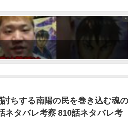
キ
する南陽の民を巻き込む魂の演説！？【キングダム 811話ネタバレ考察 810
！闇討ちする南陽の民を巻き込む魂
話ネタバレ考察 810話ネタバレ考