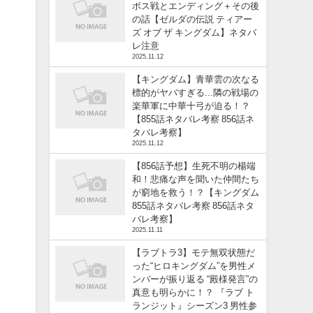
ボス戦とエンディング＋その後
の話【ゼルダの伝説 ティアー
ズ オブ ザ キングダム】ネタバ
レ注意
2025.11.12
【キングダム】青華雲の次なる
標的がヤバすぎる...隣の戦場の
楽華軍に中華十弓が迫る！？
【855話ネタバレ考察 856話ネ
タバレ考察】
2025.11.12
【856話予想】生死不明の楊端
和！悲痛な声を聞いた仲間たち
が窮地を救う！？【キングダム
855話ネタバレ考察 856話ネタ
バレ考察】
2025.11.11
【ラブトラ3】モテ無双状態だ
った“ヒロキングダム”を男性メ
ンバーが振り返る “殿様発言”の
真意も明らかに！？ 『ラブ ト
ランジット』シーズン3 男性参