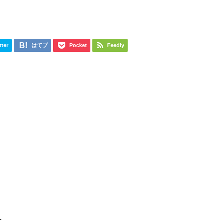
tter
はてブ
Pocket
Feedly