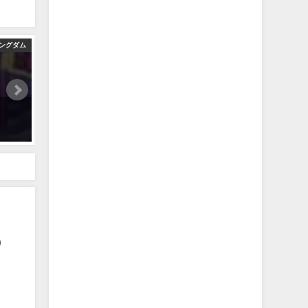
ングダム
KH考察：ソラの正体=リク！？新トレーラーから考察、クァッドラトゥ
2022年4月24日
話ネタバレ考察】
の