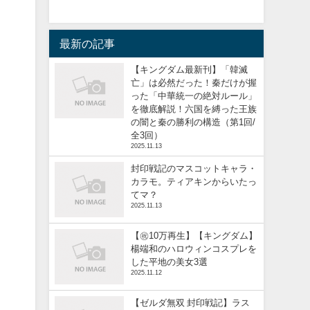
最新の記事
【キングダム最新刊】「韓滅
亡」は必然だった！秦だけが握
った「中華統一の絶対ルール」
を徹底解説！六国を縛った王族
の闇と秦の勝利の構造（第1回/
全3回）
2025.11.13
封印戦記のマスコットキャラ・
カラモ。ティアキンからいたっ
てマ？
2025.11.13
【㊗️10万再生】【キングダム】
楊端和のハロウィンコスプレを
した平地の美女3選
2025.11.12
【ゼルダ無双 封印戦記】ラス