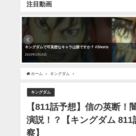
注目動画
キングダムで可哀想なキャラは誰ですか？ #Shorts
2023年2月15日
ホーム
キングダム
【811話予想】信の英断！闇討ち
キングダム
【811話予想】信の英断
演説！？【キングダム 811
察】