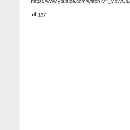
https://www.youtube.com/watch?v=_McWCb
137