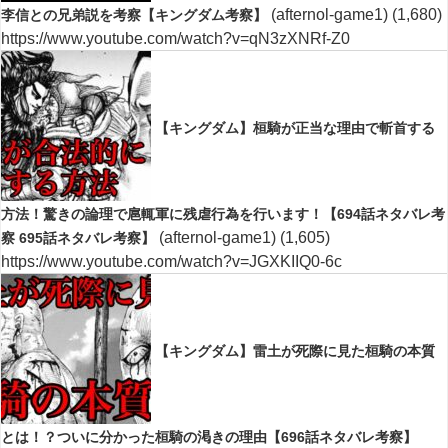
(afternol-game1)
(1,680)
李信との兄弟説を考察【キングダム考察】
https://www.youtube.com/watch?v=qN3zXNRf-Z0
【キングダム】桓騎が正当な理由で斬首する
方法！驚きの論理で扈輒軍に残虐行為を行います！【694話ネタバレ考
(afternol-game1)
(1,605)
察 695話ネタバレ考察】
https://www.youtube.com/watch?v=JGXKIIQ0-6c
【キングダム】雷土が死際に見た桓騎の本質
とは！？ついに分かった桓騎の渇きの理由【696話ネタバレ考察】