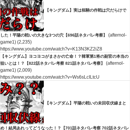
【キングダム】実は桓騎の作戦は穴だらけで
(afternol-
した！平陽の戦いの大きな3つの穴【696話ネタバレ考察】
game1)
(2,235)
https://www.youtube.com/watch?v=K13N3KZ2iZ8
【キングダム】ヨコヨコがまさかの亡命！？韓軍第1将の副官の本当の
(afternol-
狙いとは！？【822話ネタバレ考察 821話ネタバレ考察】
game1)
(2,009)
https://www.youtube.com/watch?v=Ws6sLcILtcU
【キングダム】平陽の戦いの未回収伏線まと
め！結局あれってどうなった！？【701話ネタバレ考察 702話ネタバレ