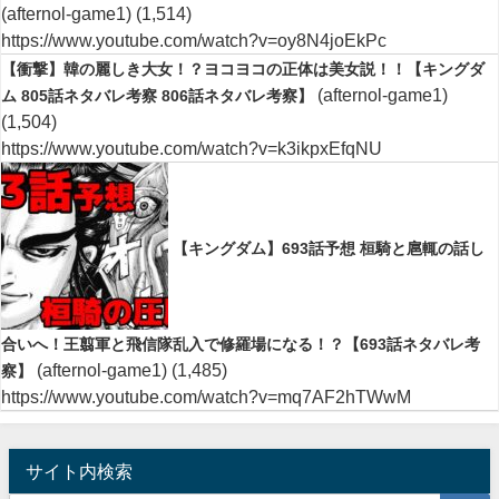
(afternol-game1)
(1,514)
https://www.youtube.com/watch?v=oy8N4joEkPc
【衝撃】韓の麗しき大女！？ヨコヨコの正体は美女説！！【キングダ
(afternol-game1)
ム 805話ネタバレ考察 806話ネタバレ考察】
(1,504)
https://www.youtube.com/watch?v=k3ikpxEfqNU
【キングダム】693話予想 桓騎と扈輒の話し
合いへ！王翦軍と飛信隊乱入で修羅場になる！？【693話ネタバレ考
(afternol-game1)
(1,485)
察】
https://www.youtube.com/watch?v=mq7AF2hTWwM
サイト内検索