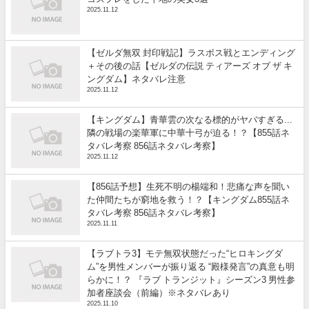
2025.11.12
【ゼルダ無双 封印戦記】ラスボス戦とエンディング
＋その後の話【ゼルダの伝説 ティアーズ オブ ザ キ
ングダム】ネタバレ注意
2025.11.12
【キングダム】青華雲の次なる標的がヤバすぎる...
隣の戦場の楽華軍に中華十弓が迫る！？【855話ネ
タバレ考察 856話ネタバレ考察】
2025.11.12
【856話予想】生死不明の楊端和！悲痛な声を聞い
た仲間たちが窮地を救う！？【キングダム855話ネ
タバレ考察 856話ネタバレ考察】
2025.11.11
【ラブトラ3】モテ無双状態だった“ヒロキングダ
ム”を男性メンバーが振り返る “殿様発言”の真意も明
らかに！？ 『ラブ トランジット』シーズン3 男性参
加者座談会（前編）※ネタバレあり
2025.11.10