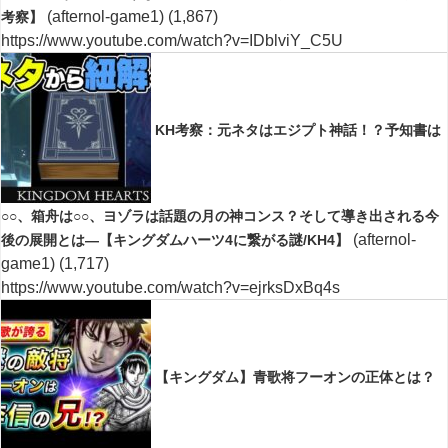
(afternol-game1)
(1,867)
考察】
https://www.youtube.com/watch?v=IDblviY_C5U
KH考察：元ネタはエジプト神話！？予知書は
○○、箱舟は○○、ヨゾラは話題の月の神コンス？そして導き出される今
(afternol-
後の展開とは―【キングダムハーツ4に繋がる謎/KH4】
game1)
(1,717)
https://www.youtube.com/watch?v=ejrksDxBq4s
【キングダム】青歌将フーオンの正体とは？