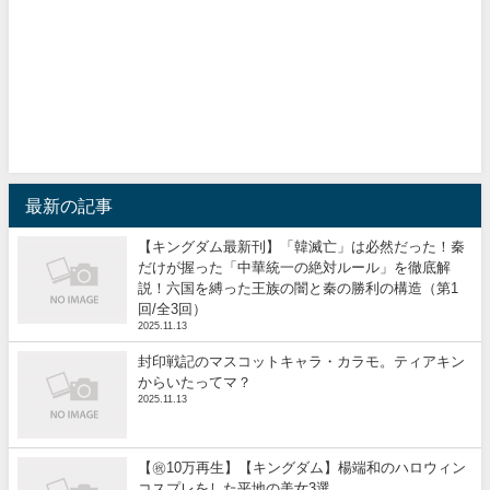
最新の記事
【キングダム最新刊】「韓滅亡」は必然だった！秦
だけが握った「中華統一の絶対ルール」を徹底解
説！六国を縛った王族の闇と秦の勝利の構造（第1
回/全3回）
2025.11.13
封印戦記のマスコットキャラ・カラモ。ティアキン
からいたってマ？
2025.11.13
【㊗️10万再生】【キングダム】楊端和のハロウィン
コスプレをした平地の美女3選