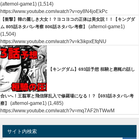
(afternol-game1)
(1,514)
https://www.youtube.com/watch?v=oy8N4joEkPc
【衝撃】韓の麗しき大女！？ヨコヨコの正体は美女説！！【キングダ
(afternol-game1)
ム 805話ネタバレ考察 806話ネタバレ考察】
(1,504)
https://www.youtube.com/watch?v=k3ikpxEfqNU
【キングダム】693話予想 桓騎と扈輒の話し
合いへ！王翦軍と飛信隊乱入で修羅場になる！？【693話ネタバレ考
(afternol-game1)
(1,485)
察】
https://www.youtube.com/watch?v=mq7AF2hTWwM
サイト内検索