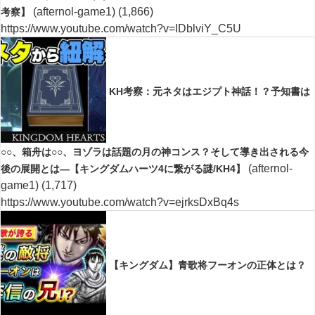
(afternol-game1)
(1,866)
考察】
https://www.youtube.com/watch?v=IDblviY_C5U
KH考察：元ネタはエジプト神話！？予知書は
○○、箱舟は○○、ヨゾラは話題の月の神コンス？そして導き出される今
(afternol-
後の展開とは―【キングダムハーツ4に繋がる謎/KH4】
game1)
(1,717)
https://www.youtube.com/watch?v=ejrksDxBq4s
【キングダム】青歌将フーオンの正体とは？