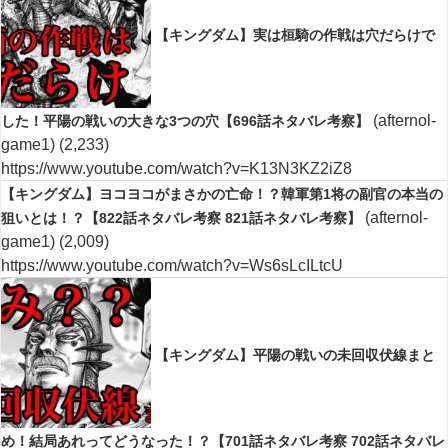
【キングダム】実は桓騎の作戦は穴だらけで
(afternol-
した！平陽の戦いの大きな3つの穴【696話ネタバレ考察】
game1)
(2,233)
https://www.youtube.com/watch?v=K13N3KZ2iZ8
【キングダム】ヨコヨコがまさかの亡命！？韓軍第1将の副官の本当の
(afternol-
狙いとは！？【822話ネタバレ考察 821話ネタバレ考察】
game1)
(2,009)
https://www.youtube.com/watch?v=Ws6sLcILtcU
【キングダム】平陽の戦いの未回収伏線まと
め！結局あれってどうなった！？【701話ネタバレ考察 702話ネタバレ