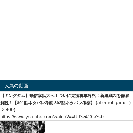
人気の動画
【キングダム】飛信隊拡大へ！ついに羌瘣将軍昇格！新組織図を徹底
(afternol-game1)
解説！【801話ネタバレ考察 802話ネタバレ考察】
(2,400)
https://www.youtube.com/watch?v=UJ3v4GGrS-0