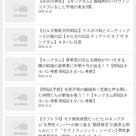
【㊗️10万再生】【キングダム】楊端和のハロウィン
コスプレをした平地の美女3選
2025.11.12
【ゼルダ無双 封印戦記】ラスボス戦とエンディング
＋その後の話【ゼルダの伝説 ティアーズ オブ ザ キ
ングダム】ネタバレ注意
2025.11.12
【キングダム】青華雲の次なる標的がヤバすぎる...
隣の戦場の楽華軍に中華十弓が迫る！？【855話ネ
タバレ考察 856話ネタバレ考察】
2025.11.12
【856話予想】生死不明の楊端和！悲痛な声を聞い
た仲間たちが窮地を救う！？【キングダム855話ネ
タバレ考察 856話ネタバレ考察】
2025.11.11
【ラブトラ3】モテ無双状態だった“ヒロキングダ
ム”を男性メンバーが振り返る “殿様発言”の真意も明
らかに！？ 『ラブ トランジット』シーズン3 男性参