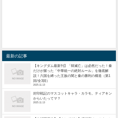
最新の記事
【キングダム最新刊】「韓滅亡」は必然だった！秦
だけが握った「中華統一の絶対ルール」を徹底解
説！六国を縛った王族の闇と秦の勝利の構造（第1
回/全3回）
2025.11.13
封印戦記のマスコットキャラ・カラモ。ティアキン
からいたってマ？
2025.11.13