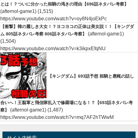
とは！？ついに分かった桓騎の渇きの理由【696話ネタバレ考察】
(afternol-game1)
(1,515)
https://www.youtube.com/watch?v=oy8N4joEkPc
【衝撃】韓の麗しき大女！？ヨコヨコの正体は美女説！！【キングダ
(afternol-game1)
ム 805話ネタバレ考察 806話ネタバレ考察】
(1,504)
https://www.youtube.com/watch?v=k3ikpxEfqNU
【キングダム】693話予想 桓騎と扈輒の話し
合いへ！王翦軍と飛信隊乱入で修羅場になる！？【693話ネタバレ考
(afternol-game1)
(1,487)
察】
https://www.youtube.com/watch?v=mq7AF2hTWwM
サイト内検索