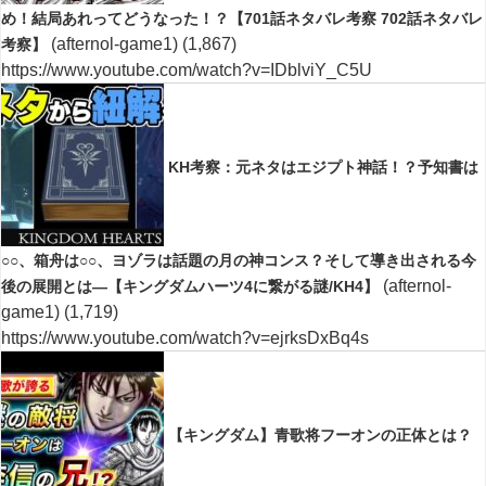
め！結局あれってどうなった！？【701話ネタバレ考察 702話ネタバレ
(afternol-game1)
(1,867)
考察】
https://www.youtube.com/watch?v=IDblviY_C5U
KH考察：元ネタはエジプト神話！？予知書は
○○、箱舟は○○、ヨゾラは話題の月の神コンス？そして導き出される今
(afternol-
後の展開とは―【キングダムハーツ4に繋がる謎/KH4】
game1)
(1,719)
https://www.youtube.com/watch?v=ejrksDxBq4s
【キングダム】青歌将フーオンの正体とは？