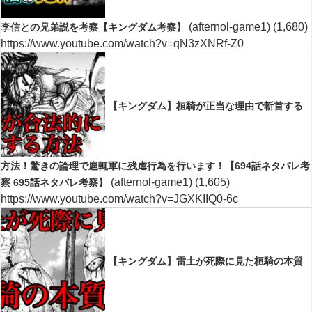
(afternol-game1)
(1,680)
李信との兄弟説を考察【キングダム考察】
https://www.youtube.com/watch?v=qN3zXNRf-Z0
【キングダム】桓騎が正当な理由で斬首する
方法！驚きの論理で扈輒軍に残虐行為を行います！【694話ネタバレ考
(afternol-game1)
(1,605)
察 695話ネタバレ考察】
https://www.youtube.com/watch?v=JGXKIIQ0-6c
【キングダム】雷土が死際に見た桓騎の本質