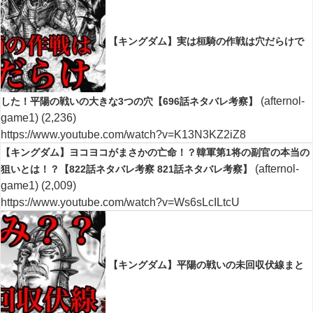
【キングダム】実は桓騎の作戦は穴だらけで
(afternol-
した！平陽の戦いの大きな3つの穴【696話ネタバレ考察】
game1)
(2,236)
https://www.youtube.com/watch?v=K13N3KZ2iZ8
【キングダム】ヨコヨコがまさかの亡命！？韓軍第1将の副官の本当の
(afternol-
狙いとは！？【822話ネタバレ考察 821話ネタバレ考察】
game1)
(2,009)
https://www.youtube.com/watch?v=Ws6sLcILtcU
【キングダム】平陽の戦いの未回収伏線まと